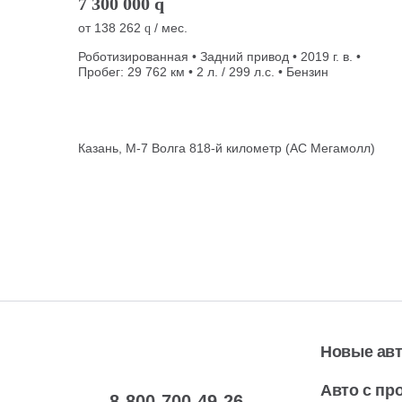
7 300 000
q
от
138 262
/ мес.
q
Роботизированная • Задний привод • 2019 г. в. •
Пробег: 29 762 км • 2 л. / 299 л.с. • Бензин
Казань, М-7 Волга 818-й километр (АС Мегамолл)
Новые ав
Авто с пр
8-800-700-49-26