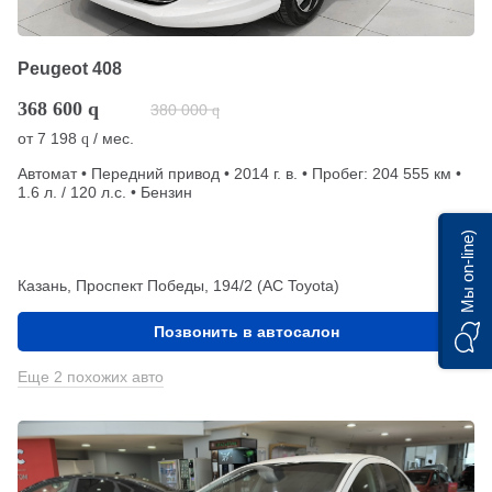
Peugeot 408
368 600
q
380 000
q
от
7 198
/ мес.
q
Автомат • Передний привод • 2014 г. в. • Пробег: 204 555 км •
1.6 л. / 120 л.с. • Бензин
Мы on-line)
Казань, Проспект Победы, 194/2 (АС Toyota)
Позвонить в автосалон
Еще 2 похожих авто