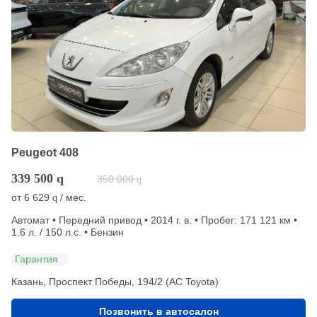
Peugeot 408
339 500
q
350 000
q
от
6 629
/ мес.
q
Автомат • Передний привод • 2014 г. в. • Пробег: 171 121 км •
1.6 л. / 150 л.с. • Бензин
Гарантия
Казань, Проспект Победы, 194/2 (АС Toyota)
Позвонить в автосалон