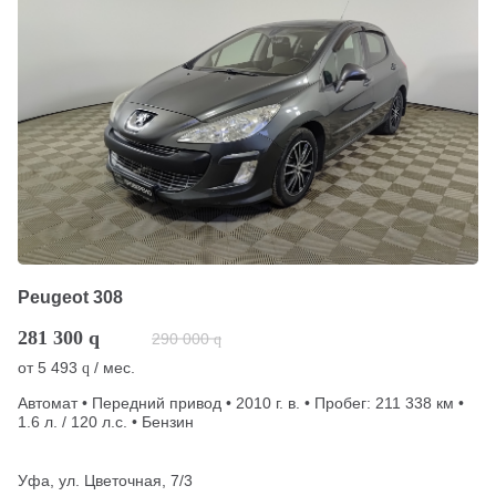
Peugeot 308
281 300
q
290 000
q
от
5 493
/ мес.
q
Автомат • Передний привод • 2010 г. в. • Пробег: 211 338 км •
1.6 л. / 120 л.с. • Бензин
Уфа, ул. Цветочная, 7/3