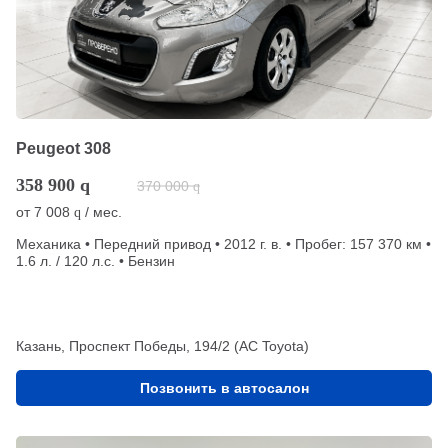
Peugeot 308
358 900
q
370 000
q
от
7 008
/ мес.
q
Механика • Передний привод • 2012 г. в. • Пробег: 157 370 км •
1.6 л. / 120 л.с. • Бензин
Казань, Проспект Победы, 194/2 (АС Toyota)
Позвонить в автосалон