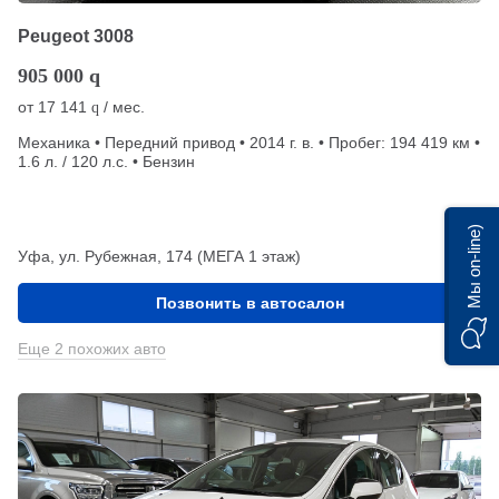
Peugeot 3008
905 000
q
от
17 141
/ мес.
q
Механика • Передний привод • 2014 г. в. • Пробег: 194 419 км •
1.6 л. / 120 л.с. • Бензин
Мы on-line)
Уфа, ул. Рубежная, 174 (МЕГА 1 этаж)
Позвонить в автосалон
Еще 2 похожих авто