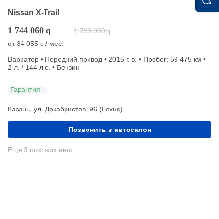
Nissan X-Trail
1 744 060
q
1 798 000
q
от
34 055
/ мес.
q
Вариатор • Передний привод • 2015 г. в. • Пробег: 59 475 км •
2 л. / 144 л.с. • Бензин
Гарантия
Казань, ул. Декабристов, 96 (Lexus)
Позвонить в автосалон
Еще 3 похожих авто