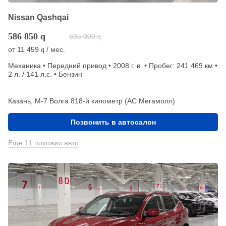
Nissan Qashqai
586 850
q
605 000
q
от
11 459
/ мес.
q
Механика • Передний привод • 2008 г. в. • Пробег: 241 469 км •
2 л. / 141 л.с. • Бензин
Казань, М-7 Волга 818-й километр (АС Мегамолл)
Позвонить в автосалон
Еще 11 похожих авто