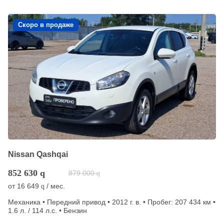
Скоро в продаже
Nissan Qashqai
852 630
q
879 000
q
от
16 649
/ мес.
q
Механика • Передний привод • 2012 г. в. • Пробег: 207 434 км •
1.6 л. / 114 л.с. • Бензин