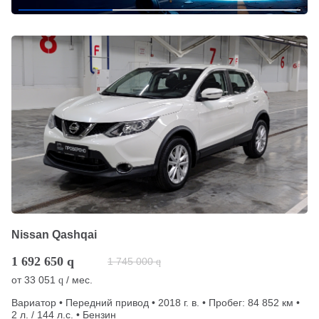
Nissan Qashqai
1 692 650
q
1 745 000
q
от
33 051
/ мес.
q
Вариатор • Передний привод • 2018 г. в. • Пробег: 84 852 км •
2 л. / 144 л.с. • Бензин