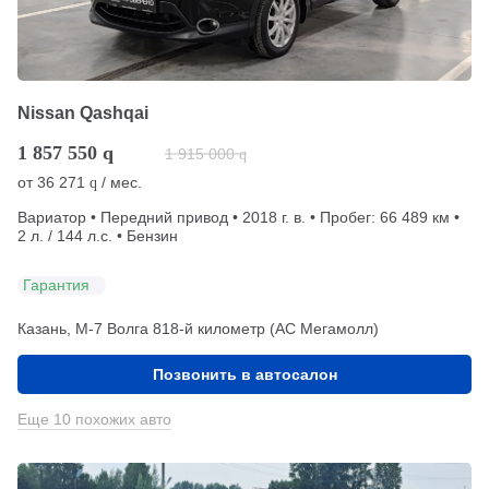
Nissan Qashqai
1 857 550
q
1 915 000
q
от
36 271
/ мес.
q
Вариатор • Передний привод • 2018 г. в. • Пробег: 66 489 км •
2 л. / 144 л.с. • Бензин
Гарантия
Казань, М-7 Волга 818-й километр (АС Мегамолл)
Позвонить в автосалон
Еще 10 похожих авто