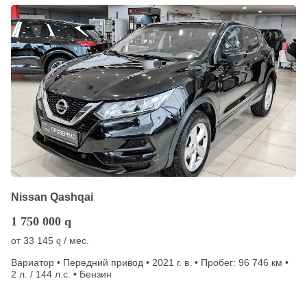
Nissan Qashqai
1 750 000
q
от
33 145
/ мес.
q
Вариатор • Передний привод • 2021 г. в. • Пробег: 96 746 км •
2 л. / 144 л.с. • Бензин