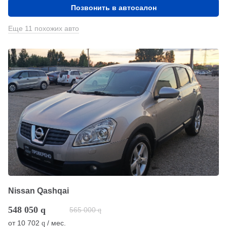
Позвонить в автосалон
Еще 11 похожих авто
Nissan Qashqai
548 050
q
565 000
q
от
10 702
/ мес.
q