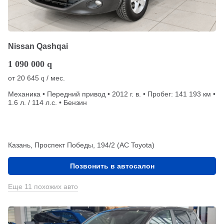
Nissan Qashqai
1 090 000
q
от
20 645
/ мес.
q
Механика • Передний привод • 2012 г. в. • Пробег: 141 193 км •
1.6 л. / 114 л.с. • Бензин
Казань, Проспект Победы, 194/2 (АС Toyota)
Позвонить в автосалон
Еще 11 похожих авто