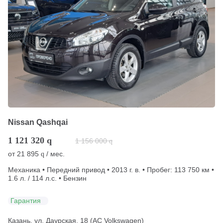
Nissan Qashqai
1 121 320
q
1 156 000
q
от
21 895
/ мес.
q
Механика • Передний привод • 2013 г. в. • Пробег: 113 750 км •
1.6 л. / 114 л.с. • Бензин
Гарантия
Казань, ул. Даурская, 18 (АС Volkswagen)