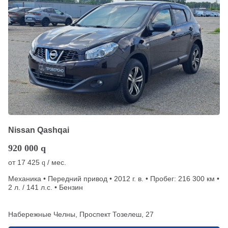
Nissan Qashqai
920 000
q
от
17 425
/ мес.
q
Механика • Передний привод • 2012 г. в. • Пробег: 216 300 км •
2 л. / 141 л.с. • Бензин
Набережные Челны, Проспект Тозелеш, 27