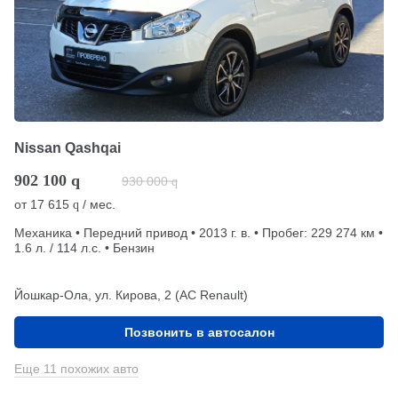
Nissan Qashqai
902 100
q
930 000
q
от
17 615
/ мес.
q
Механика • Передний привод • 2013 г. в. • Пробег: 229 274 км •
1.6 л. / 114 л.с. • Бензин
Йошкар-Ола, ул. Кирова, 2 (АС Renault)
Позвонить в автосалон
Еще 11 похожих авто