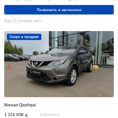
Позвонить в автосалон
Еще 11 похожих авто
Скоро в продаже
Nissan Qashqai
1 551 030
q
1 599 000
q