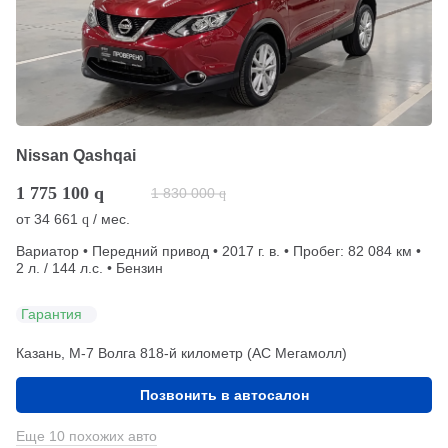
Nissan Qashqai
1 775 100
q
1 830 000
q
от
34 661
/ мес.
q
Вариатор • Передний привод • 2017 г. в. • Пробег: 82 084 км •
2 л. / 144 л.с. • Бензин
Гарантия
Казань, М-7 Волга 818-й километр (АС Мегамолл)
Позвонить в автосалон
Еще 10 похожих авто