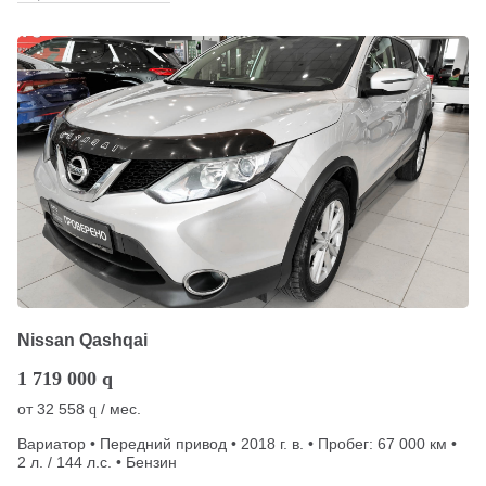
Nissan Qashqai
1 719 000
q
от
32 558
/ мес.
q
Вариатор • Передний привод • 2018 г. в. • Пробег: 67 000 км •
2 л. / 144 л.с. • Бензин