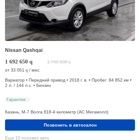
Nissan Qashqai
1 692 650
q
1 745 000
q
от
33 051
/ мес.
q
Вариатор • Передний привод • 2018 г. в. • Пробег: 84 852 км •
2 л. / 144 л.с. • Бензин
Гарантия
Казань, М-7 Волга 818-й километр (АС Мегамолл)
Позвонить в автосалон
Еще 10 похожих авто