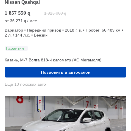
Nissan Qashqai
1 857 550
q
1 915 000
q
от
36 271
/ мес.
q
Вариатор • Передний привод • 2018 г. в. • Пробег: 66 489 км •
2 л. / 144 л.с. • Бензин
Гарантия
Казань, М-7 Волга 818-й километр (АС Мегамолл)
Позвонить в автосалон
Еще 10 похожих авто