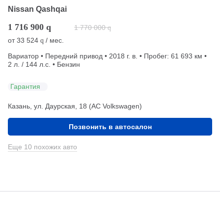
Nissan Qashqai
1 716 900
q
1 770 000
q
от
33 524
/ мес.
q
Вариатор • Передний привод • 2018 г. в. • Пробег: 61 693 км •
2 л. / 144 л.с. • Бензин
Гарантия
Казань, ул. Даурская, 18 (АС Volkswagen)
Позвонить в автосалон
Еще 10 похожих авто