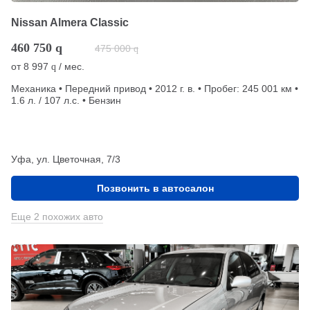
Nissan Almera Classic
460 750
q
475 000
q
от
8 997
/ мес.
q
Механика • Передний привод • 2012 г. в. • Пробег: 245 001 км •
1.6 л. / 107 л.с. • Бензин
Уфа, ул. Цветочная, 7/3
Позвонить в автосалон
Еще 2 похожих авто