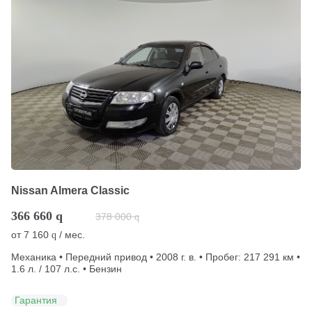
Nissan Almera Classic
366 660
q
378 000
q
от
7 160
/ мес.
q
Механика • Передний привод • 2008 г. в. • Пробег: 217 291 км •
1.6 л. / 107 л.с. • Бензин
Гарантия