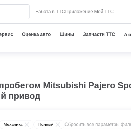
Работа в ТТС
Приложение Мой ТТС
сервис
Оценка авто
Шины
Запчасти ТТС
Ак
пробегом Mitsubishi Pajero Sp
ый привод
Сбросить все параметры фил
Механика
Полный