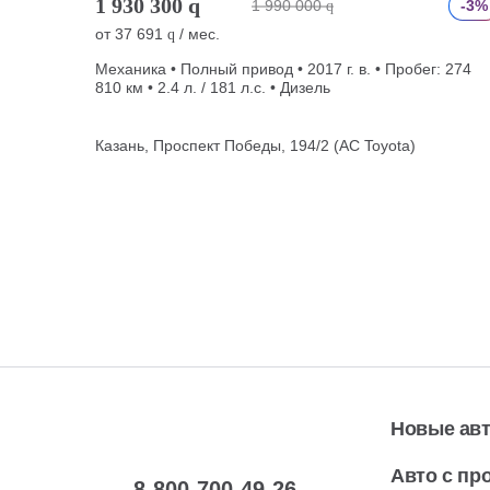
1 930 300
q
1 990 000
-3%
q
от
37 691
/ мес.
q
Механика • Полный привод • 2017 г. в. • Пробег: 274
810 км • 2.4 л. / 181 л.с. • Дизель
Казань, Проспект Победы, 194/2 (АС Toyota)
Новые ав
Авто с пр
8-800-700-49-26