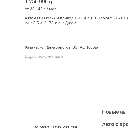
1 750 000
q
от
33 145
/ мес.
q
Автомат • Полный привод • 2014 г. в. • Пробег: 216 813
км • 2.5 л. / 178 л.с. • Дизель
Казань, ул. Декабристов, 96 (АС Toyota)
Еще 6 похожих авто
Новые ав
Авто с пр
8-800-700-49-26