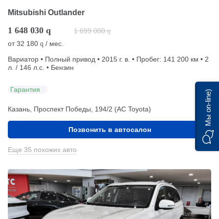
Mitsubishi Outlander
1 648 030
q
1 699 000
q
от
32 180
/ мес.
q
Вариатор • Полный привод • 2015 г. в. • Пробег: 141 200 км • 2
л. / 146 л.с. • Бензин
Гарантия
Мы on-line)
Казань, Проспект Победы, 194/2 (АС Toyota)
Позвонить в автосалон
Еще 35 похожих авто