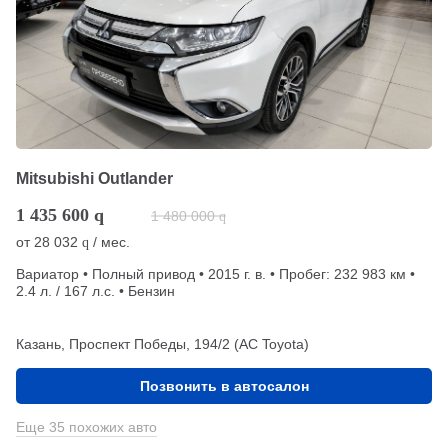
Mitsubishi Outlander
1 435 600
q
1 480 000
q
от
28 032
/ мес.
q
Вариатор • Полный привод • 2015 г. в. • Пробег: 232 983 км •
2.4 л. / 167 л.с. • Бензин
Казань, Проспект Победы, 194/2 (АС Toyota)
Позвонить в автосалон
Еще 35 похожих авто