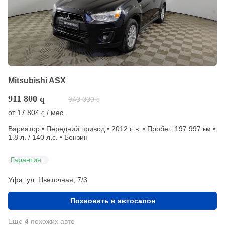
Mitsubishi ASX
911 800
q
940 000
q
от
17 804
/ мес.
q
Вариатор • Передний привод • 2012 г. в. • Пробег: 197 997 км •
1.8 л. / 140 л.с. • Бензин
Гарантия
Уфа, ул. Цветочная, 7/3
Позвонить в автосалон
Еще 4 похожих авто