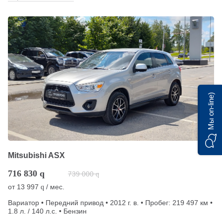
Мы on-line)
Mitsubishi ASX
716 830
q
739 000
q
от
13 997
/ мес.
q
Вариатор • Передний привод • 2012 г. в. • Пробег: 219 497 км •
1.8 л. / 140 л.с. • Бензин