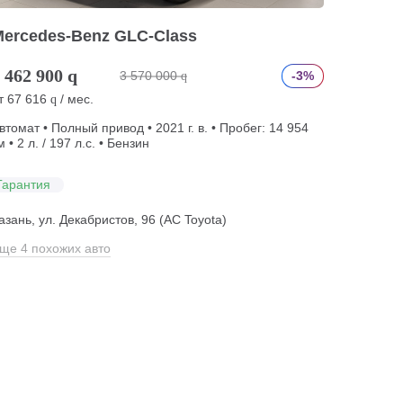
Mercedes-Benz GLC-Class
 462 900
q
3 570 000
-3%
q
т
67 616
/ мес.
q
втомат • Полный привод • 2021 г. в. • Пробег: 14 954
м • 2 л. / 197 л.с. • Бензин
Гарантия
азань, ул. Декабристов, 96 (АС Toyota)
ще 4 похожих авто