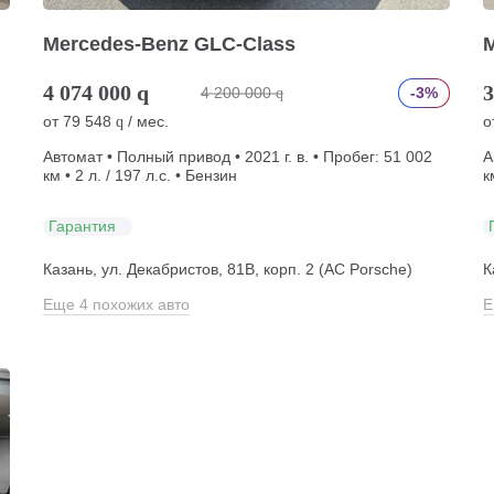
Mercedes-Benz GLC-Class
4 074 000
q
3
4 200 000
-3%
q
от
79 548
/ мес.
о
q
Автомат • Полный привод • 2021 г. в. • Пробег: 51 002
А
км • 2 л. / 197 л.с. • Бензин
к
Гарантия
Казань, ул. Декабристов, 81В, корп. 2 (АС Porsche)
К
Еще 4 похожих авто
Е