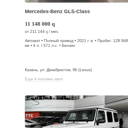
Mercedes-Benz GLS-Class
11 148 000
q
от
211 144
/ мес.
q
Автомат • Полный привод • 2021 г. в. • Пробег: 128 568
км • 4 л. / 571 л.с. • Бензин
Казань, ул. Декабристов, 96 (Lexus)
Еще 4 похожих авто