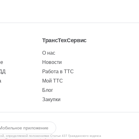
ТрансТехСервис
О нас
ие
Новости
БДД
Работа в ТТС
а
Мой ТТС
Блог
Закупки
Мобильное приложение
той, определяемой положениями Статьи 437 Гражданского кодекса