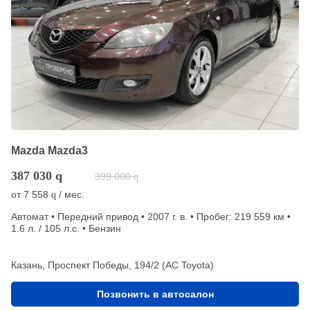
Mazda Mazda3
387 030
q
399 000
q
от
7 558
/ мес.
q
Автомат • Передний привод • 2007 г. в. • Пробег: 219 559 км •
1.6 л. / 105 л.с. • Бензин
Казань, Проспект Победы, 194/2 (АС Toyota)
Позвонить в автосалон