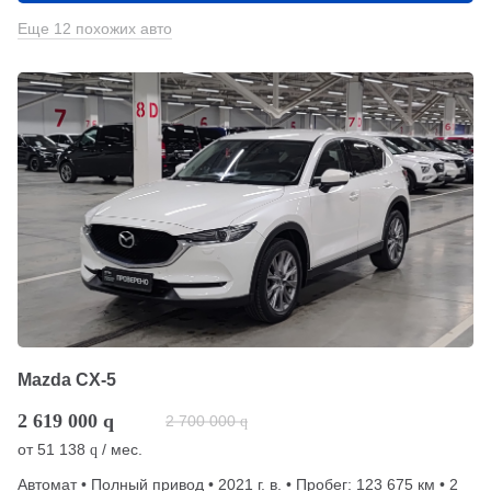
Еще 12 похожих авто
Mazda CX-5
2 619 000
q
2 700 000
q
от
51 138
/ мес.
q
Автомат • Полный привод • 2021 г. в. • Пробег: 123 675 км • 2