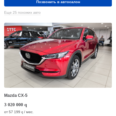
Позвонить в автосалон
Еще 25 похожих авто
Mazda CX-5
3 020 000
q
от
57 199
/ мес.
q