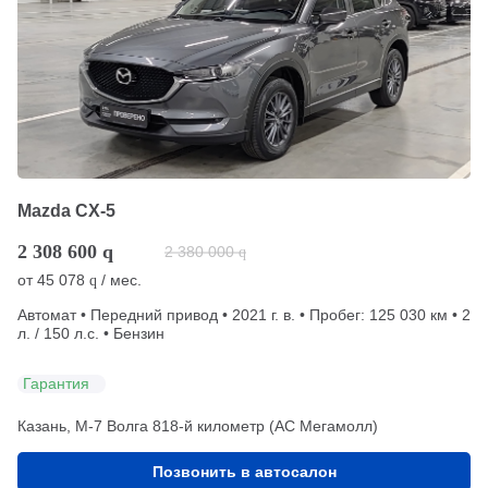
Mazda CX-5
2 308 600
q
2 380 000
q
от
45 078
/ мес.
q
Автомат • Передний привод • 2021 г. в. • Пробег: 125 030 км • 2
л. / 150 л.с. • Бензин
Гарантия
Казань, М-7 Волга 818-й километр (АС Мегамолл)
Позвонить в автосалон