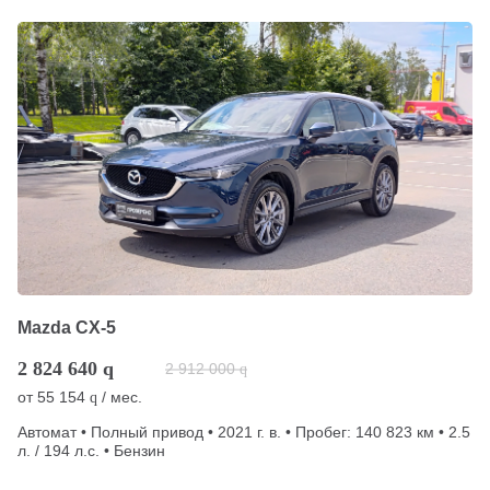
Mazda CX-5
2 824 640
q
2 912 000
q
от
55 154
/ мес.
q
Автомат • Полный привод • 2021 г. в. • Пробег: 140 823 км • 2.5
л. / 194 л.с. • Бензин