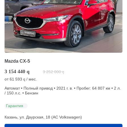
Mazda CX-5
3 154 440
q
3 252 000
q
от
61 593
/ мес.
q
Автомат • Полный привод • 2021 г. в. • Пробег: 64 807 км • 2 л.
/ 150 л.с. • Бензин
Гарантия
Казань, ул. Даурская, 18 (АС Volkswagen)