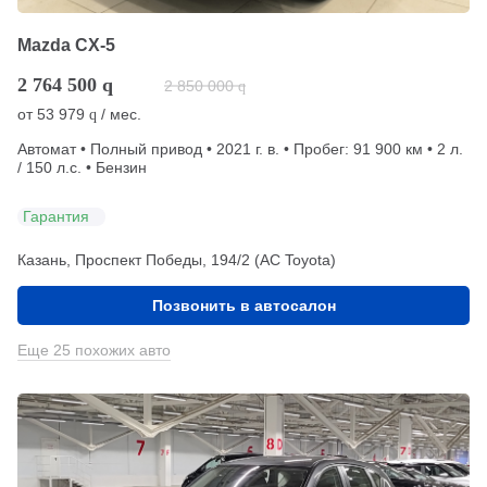
Mazda CX-5
2 764 500
q
2 850 000
q
от
53 979
/ мес.
q
Автомат • Полный привод • 2021 г. в. • Пробег: 91 900 км • 2 л.
/ 150 л.с. • Бензин
Гарантия
Казань, Проспект Победы, 194/2 (АС Toyota)
Позвонить в автосалон
Еще 25 похожих авто