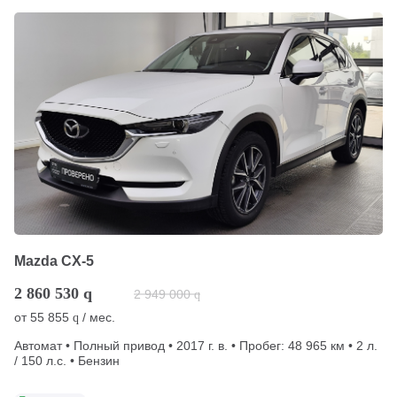
Mazda CX-5
2 860 530
q
2 949 000
q
от
55 855
/ мес.
q
Автомат • Полный привод • 2017 г. в. • Пробег: 48 965 км • 2 л.
/ 150 л.с. • Бензин