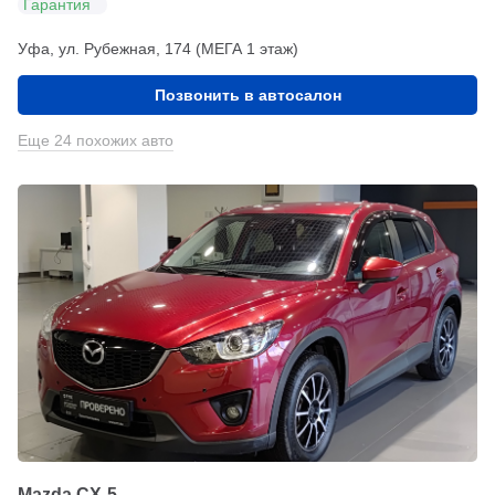
Гарантия
Уфа, ул. Рубежная, 174 (МЕГА 1 этаж)
Позвонить в автосалон
Еще 24 похожих авто
Mazda CX-5