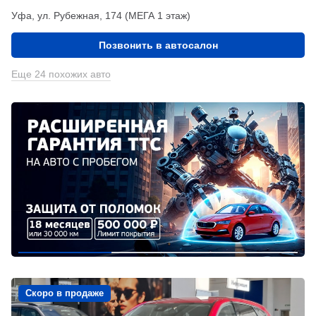
Уфа, ул. Рубежная, 174 (МЕГА 1 этаж)
Позвонить в автосалон
Еще 24 похожих авто
Скоро в продаже