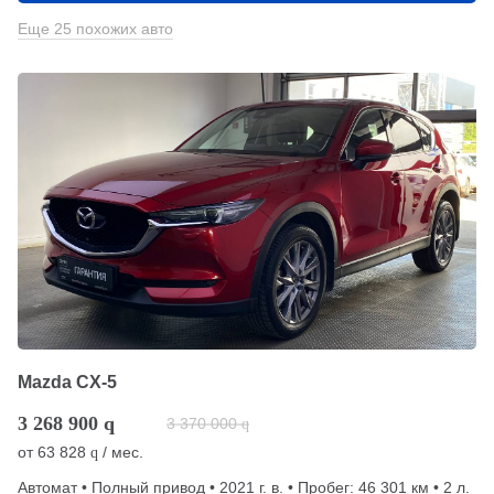
Еще 25 похожих авто
Mazda CX-5
3 268 900
q
3 370 000
q
от
63 828
/ мес.
q
Автомат • Полный привод • 2021 г. в. • Пробег: 46 301 км • 2 л.