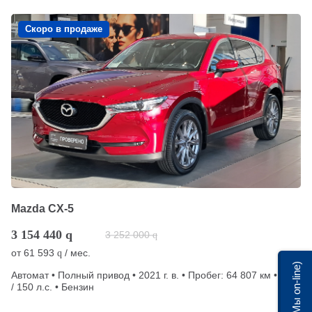
Скоро в продаже
Mazda CX-5
3 154 440
q
3 252 000
q
от
61 593
/ мес.
q
Мы on-line)
Автомат • Полный привод • 2021 г. в. • Пробег: 64 807 км • 2 л.
/ 150 л.с. • Бензин