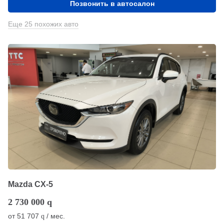
Позвонить в автосалон
Еще 25 похожих авто
Mazda CX-5
2 730 000
q
от
51 707
/ мес.
q