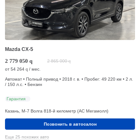
Mazda CX-5
2 779 050
q
2 865 000
q
от
54 264
/ мес.
q
Автомат • Полный привод • 2018 г. в. • Пробег: 49 220 км • 2 л.
/ 150 л.с. • Бензин
Гарантия
Казань, М-7 Волга 818-й километр (АС Мегамолл)
Позвонить в автосалон
Еще 25 похожих авто