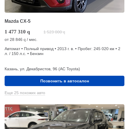
Mazda CX-5
1 477 310
q
1 523 000
q
от
28 846
/ мес.
q
Автомат • Полный привод • 2013 г. в. • Пробег: 245 020 км • 2
л. / 150 л.с. • Бензин
Казань, ул. Декабристов, 96 (АС Toyota)
Позвонить в автосалон
Еще 25 похожих авто