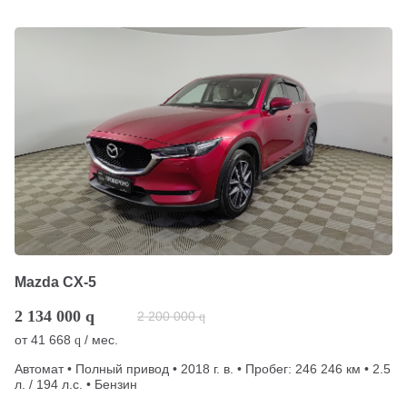
Mazda CX-5
2 134 000
q
2 200 000
q
от
41 668
/ мес.
q
Автомат • Полный привод • 2018 г. в. • Пробег: 246 246 км • 2.5
л. / 194 л.с. • Бензин