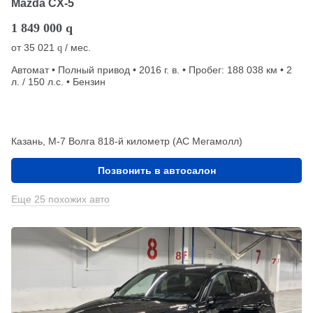
Mazda CX-5
1 849 000
q
от
35 021
/ мес.
q
Автомат • Полный привод • 2016 г. в. • Пробег: 188 038 км • 2
л. / 150 л.с. • Бензин
Казань, М-7 Волга 818-й километр (АС Мегамолл)
Позвонить в автосалон
Еще 25 похожих авто