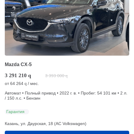
Mazda CX-5
3 291 210
q
3 393 000
q
от
64 264
/ мес.
q
Автомат • Полный привод • 2022 г. в. • Пробег: 54 101 км • 2 л.
/ 150 л.с. • Бензин
Гарантия
Казань, ул. Даурская, 18 (АС Volkswagen)