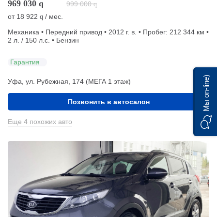
969 030
q
999 000
q
от
18 922
/ мес.
q
Механика • Передний привод • 2012 г. в. • Пробег: 212 344 км •
2 л. / 150 л.с. • Бензин
Гарантия
Мы on-line)
Уфа, ул. Рубежная, 174 (МЕГА 1 этаж)
Позвонить в автосалон
Еще 4 похожих авто