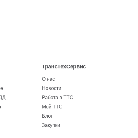
ТрансТехСервис
О нас
ие
Новости
БДД
Работа в ТТС
а
Мой ТТС
Блог
Закупки