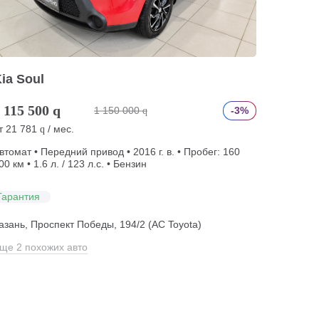
ia Soul
 115 500
q
1 150 000
-3%
q
т
21 781
/ мес.
q
втомат • Передний привод • 2016 г. в. • Пробег: 160
00 км • 1.6 л. / 123 л.с. • Бензин
Гарантия
азань, Проспект Победы, 194/2 (АС Toyota)
ще 2 похожих авто