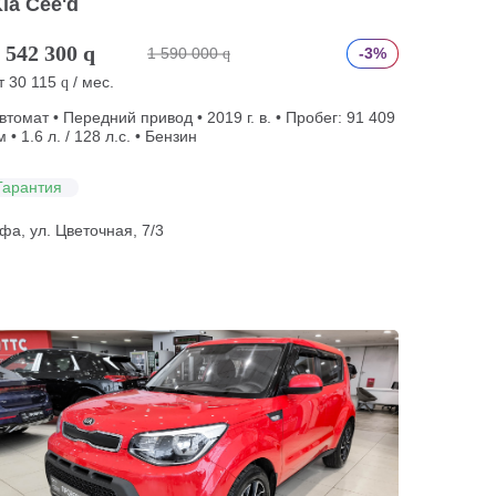
ia Cee'd
 542 300
q
1 590 000
-3%
q
т
30 115
/ мес.
q
втомат • Передний привод • 2019 г. в. • Пробег: 91 409
м • 1.6 л. / 128 л.с. • Бензин
Гарантия
фа, ул. Цветочная, 7/3