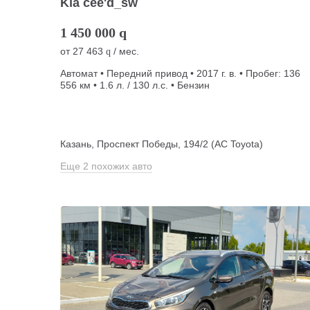
Kia cee'd_sw
1 450 000
q
от
27 463
/ мес.
q
Автомат • Передний привод • 2017 г. в. • Пробег: 136
556 км • 1.6 л. / 130 л.с. • Бензин
Казань, Проспект Победы, 194/2 (АС Toyota)
Еще 2 похожих авто