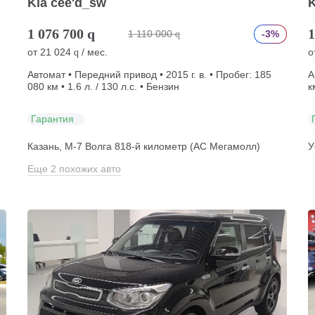
Kia cee'd_sw
K
1 076 700
q
1
1 110 000
-3%
q
от
21 024
/ мес.
о
q
Автомат • Передний привод • 2015 г. в. • Пробег: 185
А
080 км • 1.6 л. / 130 л.с. • Бензин
к
Гарантия
Казань, М-7 Волга 818-й километр (АС Мегамолл)
У
Еще 2 похожих авто