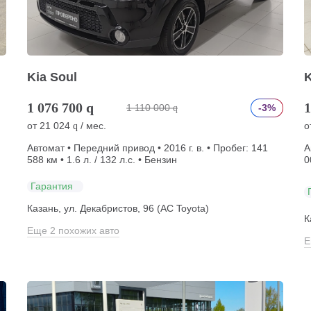
Kia Soul
K
1 076 700
q
1
1 110 000
-3%
q
от
21 024
/ мес.
о
q
Автомат • Передний привод • 2016 г. в. • Пробег: 141
А
588 км • 1.6 л. / 132 л.с. • Бензин
0
Гарантия
Казань, ул. Декабристов, 96 (АС Toyota)
)
К
Еще 2 похожих авто
Е