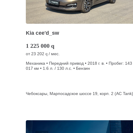
Kia cee'd_sw
1 225 000
q
от
23 202
/ мес.
q
Механика • Передний привод • 2018 г. в. • Пробег: 143
017 км • 1.6 л. / 130 л.с. • Бензин
Чебоксары, Марпосадское шоссе 19, корп. 2 (АС Tank