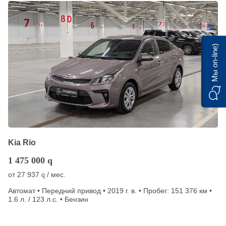
Мы on-line)
Kia Rio
1 475 000
q
от
27 937
/ мес.
q
Автомат • Передний привод • 2019 г. в. • Пробег: 151 376 км •
1.6 л. / 123 л.с. • Бензин