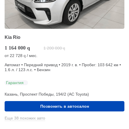
Kia Rio
1 164 000
q
1 200 000
q
от
22 728
/ мес.
q
Автомат • Передний привод • 2019 г. в. • Пробег: 103 642 км •
1.6 л. / 123 л.с. • Бензин
Гарантия
Казань, Проспект Победы, 194/2 (АС Toyota)
Позвонить в автосалон
Еще 38 похожих авто