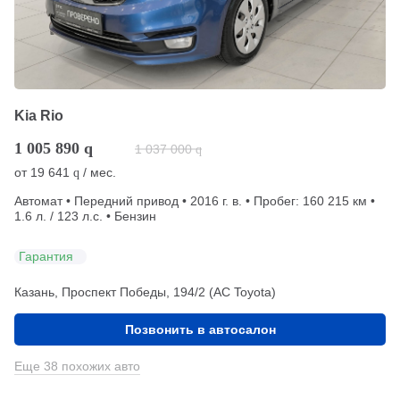
Kia Rio
1 005 890
q
1 037 000
q
от
19 641
/ мес.
q
Автомат • Передний привод • 2016 г. в. • Пробег: 160 215 км •
1.6 л. / 123 л.с. • Бензин
Гарантия
Казань, Проспект Победы, 194/2 (АС Toyota)
Позвонить в автосалон
Еще 38 похожих авто