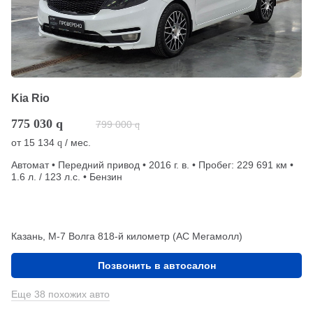
Kia Rio
775 030
q
799 000
q
от
15 134
/ мес.
q
Автомат • Передний привод • 2016 г. в. • Пробег: 229 691 км •
1.6 л. / 123 л.с. • Бензин
Казань, М-7 Волга 818-й километр (АС Мегамолл)
Позвонить в автосалон
Еще 38 похожих авто