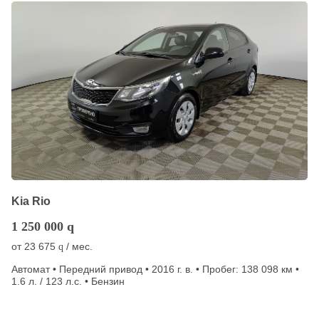
Kia Rio
1 250 000
q
от
23 675
/ мес.
q
Автомат • Передний привод • 2016 г. в. • Пробег: 138 098 км •
1.6 л. / 123 л.с. • Бензин