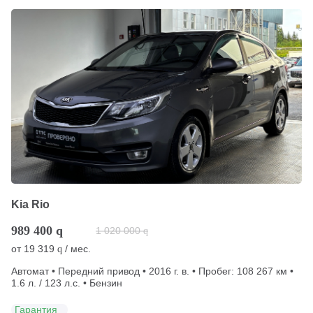
Kia Rio
989 400
q
1 020 000
q
от
19 319
/ мес.
q
Автомат • Передний привод • 2016 г. в. • Пробег: 108 267 км •
1.6 л. / 123 л.с. • Бензин
Гарантия