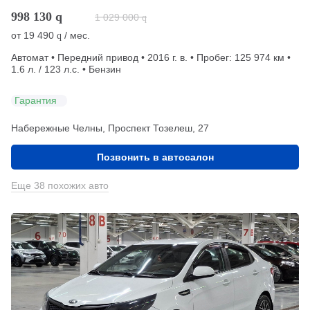
998 130
q
1 029 000
q
от
19 490
/ мес.
q
Автомат • Передний привод • 2016 г. в. • Пробег: 125 974 км •
1.6 л. / 123 л.с. • Бензин
Гарантия
Набережные Челны, Проспект Тозелеш, 27
Позвонить в автосалон
Еще 38 похожих авто