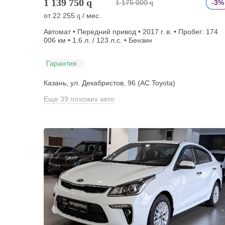
1 139 750
q
1 175 000
-3%
q
от
22 255
/ мес.
q
Автомат • Передний привод • 2017 г. в. • Пробег: 174
006 км • 1.6 л. / 123 л.с. • Бензин
Гарантия
Казань, ул. Декабристов, 96 (АС Toyota)
Еще 39 похожих авто