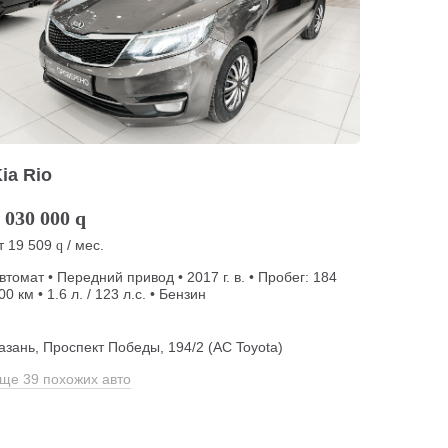
ia Rio
 030 000
q
т
19 509
/ мес.
q
втомат • Передний привод • 2017 г. в. • Пробег: 184
00 км • 1.6 л. / 123 л.с. • Бензин
азань, Проспект Победы, 194/2 (АС Toyota)
ще 39 похожих авто