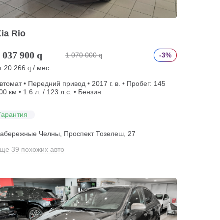
ia Rio
 037 900
q
1 070 000
-3%
q
т
20 266
/ мес.
q
втомат • Передний привод • 2017 г. в. • Пробег: 145
00 км • 1.6 л. / 123 л.с. • Бензин
Гарантия
абережные Челны, Проспект Тозелеш, 27
ще 39 похожих авто