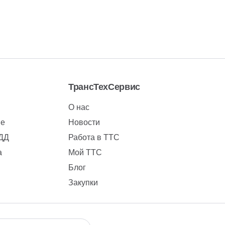
ТрансТехСервис
О нас
ие
Новости
БДД
Работа в ТТС
а
Мой ТТС
Блог
Закупки