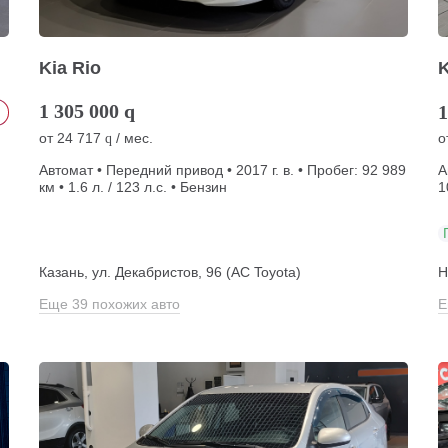
Kia Rio
K
1 305 000
q
1
от
24 717
/ мес.
о
q
Автомат • Передний привод • 2017 г. в. • Пробег: 92 989
А
км • 1.6 л. / 123 л.с. • Бензин
1
Казань, ул. Декабристов, 96 (АС Toyota)
Н
Еще 39 похожих авто
Е