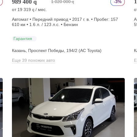
1
989 400
q
1 020 000
-3%
q
от
19 319
/ мес.
о
q
Автомат • Передний привод • 2017 г. в. • Пробег: 157
А
610 км • 1.6 л. / 123 л.с. • Бензин
5
Гарантия
Казань, Проспект Победы, 194/2 (АС Toyota)
К
Еще 39 похожих авто
Е