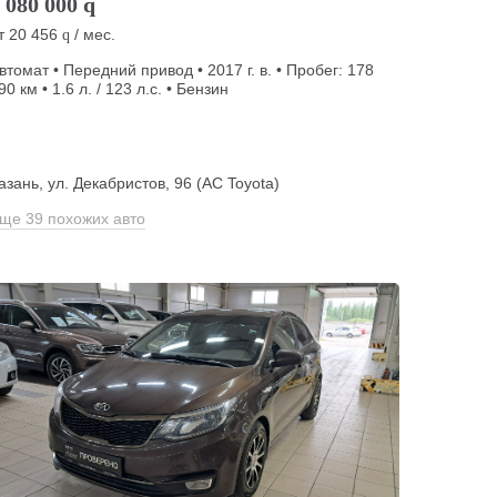
 080 000
q
т
20 456
/ мес.
q
втомат • Передний привод • 2017 г. в. • Пробег: 178
90 км • 1.6 л. / 123 л.с. • Бензин
азань, ул. Декабристов, 96 (АС Toyota)
ще 39 похожих авто