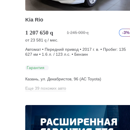
Kia Rio
1 207 650
q
1 245 000
-3%
q
от
23 581
/ мес.
q
Автомат • Передний привод • 2017 г. в. • Пробег: 135
627 км • 1.6 л. / 123 л.с. • Бензин
Гарантия
Казань, ул. Декабристов, 96 (АС Toyota)
Еще 39 похожих авто