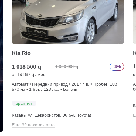
Kia Rio
K
1
1 018 500
q
1 050 000
-3%
q
от
19 887
/ мес.
о
q
Автомат • Передний привод • 2017 г. в. • Пробег: 103
А
570 км • 1.6 л. / 123 л.с. • Бензин
0
Гарантия
К
Казань, ул. Декабристов, 96 (АС Toyota)
Е
Еще 39 похожих авто