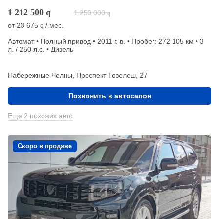
1 212 500
q
1 250 000
q
от
23 675
/ мес.
q
Автомат • Полный привод • 2011 г. в. • Пробег: 272 105 км • 3
л. / 250 л.с. • Дизель
Набережные Челны, Проспект Тозелеш, 27
Позвонить в автосалон
Еще 2 похожих авто
Скоро в продаже