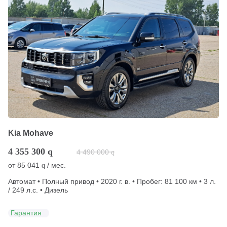
Kia Mohave
4 355 300
q
4 490 000
q
от
85 041
/ мес.
q
Автомат • Полный привод • 2020 г. в. • Пробег: 81 100 км • 3 л.
/ 249 л.с. • Дизель
Гарантия