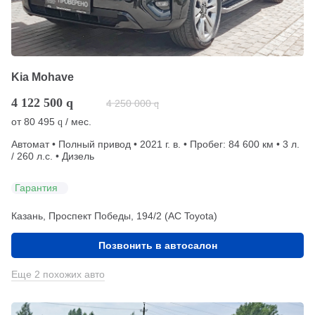
Kia Mohave
4 122 500
q
4 250 000
q
от
80 495
/ мес.
q
Автомат • Полный привод • 2021 г. в. • Пробег: 84 600 км • 3 л.
/ 260 л.с. • Дизель
Гарантия
Казань, Проспект Победы, 194/2 (АС Toyota)
Позвонить в автосалон
Еще 2 похожих авто