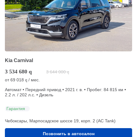
Kia Carnival
3 534 680
q
3 644 000
q
от
69 018
/ мес.
q
Автомат • Передний привод • 2021 г. в. • Пробег: 84 815 км •
2.2 л. / 202 л.с. • Дизель
Гарантия
Чебоксары, Марпосадское шоссе 19, корп. 2 (АС Tank)
Позвонить в автосалон