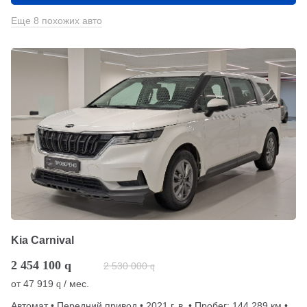
Еще 8 похожих авто
Kia Carnival
2 454 100
q
2 530 000
q
от
47 919
/ мес.
q
Автомат • Передний привод • 2021 г. в. • Пробег: 144 289 км •