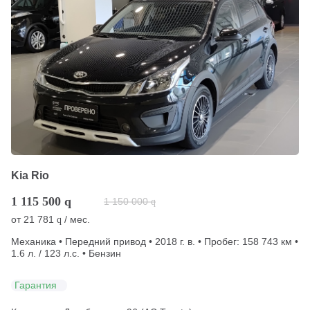
Kia Rio
1 115 500
q
1 150 000
q
от
21 781
/ мес.
q
Механика • Передний привод • 2018 г. в. • Пробег: 158 743 км •
1.6 л. / 123 л.с. • Бензин
Гарантия