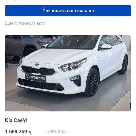
Позвонить в автосалон
Еще 5 похожих авто
Kia Cee'd
1 608 260
q
1 658 000
q