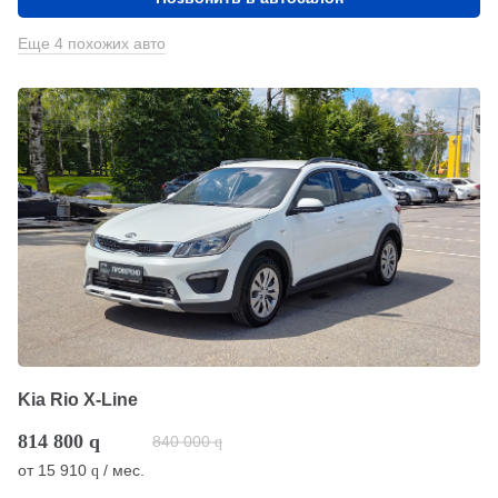
Еще 4 похожих авто
Kia Rio X-Line
814 800
q
840 000
q
от
15 910
/ мес.
q