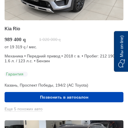
Kia Rio
Мы on-line)
989 400
q
1 020 000
q
от
19 319
/ мес.
q
Механика • Передний привод • 2018 г. в. • Пробег: 212 190 км •
1.6 л. / 123 л.с. • Бензин
Гарантия
Казань, Проспект Победы, 194/2 (АС Toyota)
Позвонить в автосалон
Еще 5 похожих авто