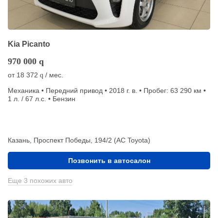
Kia Picanto
970 000
q
от
18 372
/ мес.
q
Механика • Передний привод • 2018 г. в. • Пробег: 63 290 км •
1 л. / 67 л.с. • Бензин
Казань, Проспект Победы, 194/2 (АС Toyota)
Позвонить в автосалон
Еще 3 похожих авто