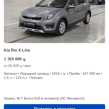
Kia Rio X-Line
1 369 000
q
от
25 929
/ мес.
q
Автомат • Передний привод • 2018 г. в. • Пробег: 167 000 км •
1.6 л. / 123 л.с. • Бензин
Казань, М-7 Волга 818-й километр (АС Мегамолл)
Позвонить в автосалон