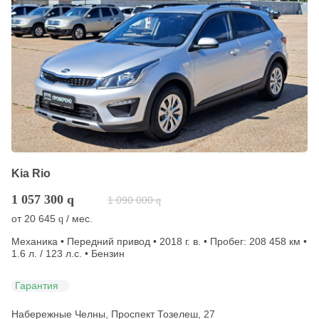
Kia Rio
1 057 300
q
1 090 000
q
от
20 645
/ мес.
q
Механика • Передний привод • 2018 г. в. • Пробег: 208 458 км •
1.6 л. / 123 л.с. • Бензин
Гарантия
Набережные Челны, Проспект Тозелеш, 27