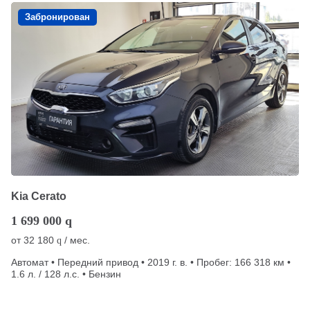
Забронирован
Kia Cerato
1 699 000
q
от
32 180
/ мес.
q
Автомат • Передний привод • 2019 г. в. • Пробег: 166 318 км •
1.6 л. / 128 л.с. • Бензин