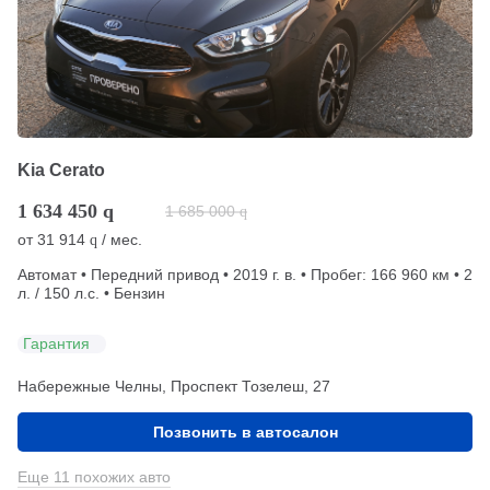
Kia Cerato
1 634 450
q
1 685 000
q
от
31 914
/ мес.
q
Автомат • Передний привод • 2019 г. в. • Пробег: 166 960 км • 2
л. / 150 л.с. • Бензин
Гарантия
Набережные Челны, Проспект Тозелеш, 27
Позвонить в автосалон
Еще 11 похожих авто