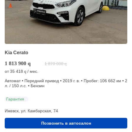
Kia Cerato
1 813 900
q
1 870 000
q
от
35 418
/ мес.
q
Автомат • Передний привод • 2019 г. в. • Пробег: 106 662 км • 2
л. / 150 л.с. • Бензин
Гарантия
Ижевск, ул. Камбарская, 74
Позвонить в автосалон