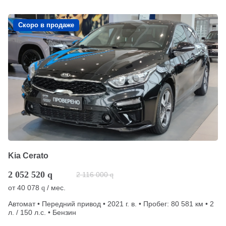
Скоро в продаже
Kia Cerato
2 052 520
q
2 116 000
q
от
40 078
/ мес.
q
Автомат • Передний привод • 2021 г. в. • Пробег: 80 581 км • 2
л. / 150 л.с. • Бензин