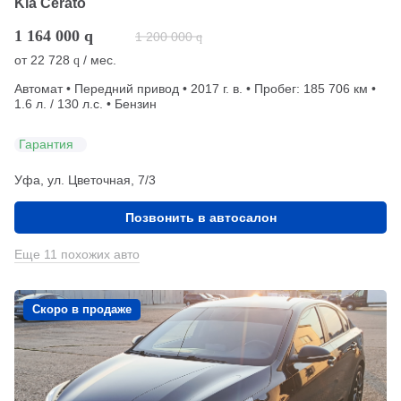
Kia Cerato
1 164 000
q
1 200 000
q
от
22 728
/ мес.
q
Автомат • Передний привод • 2017 г. в. • Пробег: 185 706 км •
1.6 л. / 130 л.с. • Бензин
Гарантия
Уфа, ул. Цветочная, 7/3
Позвонить в автосалон
Еще 11 похожих авто
Скоро в продаже