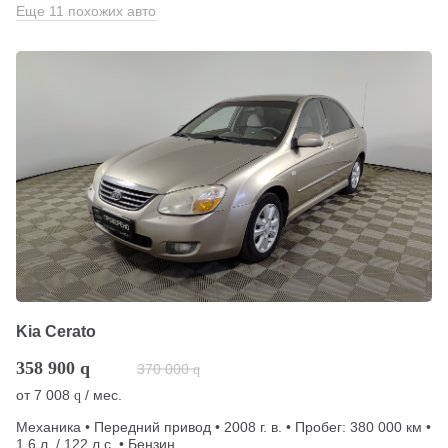
Еще 11 похожих авто
Kia Cerato
358 900
q
370 000
q
от
7 008
/ мес.
q
Механика • Передний привод • 2008 г. в. • Пробег: 380 000 км •
1.6 л. / 122 л.с. • Бензин