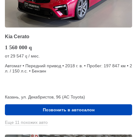
Kia Cerato
1 560 000
q
от
29 547
/ мес.
q
Автомат • Передний привод • 2018 г. в. • Пробег: 197 847 км • 2
л. / 150 л.с. • Бензин
Казань, ул. Декабристов, 96 (АС Toyota)
Позвонить в автосалон
Еще 11 похожих авто