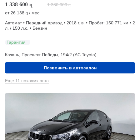
1 338 600
q
1 380 000
q
от
26 138
/ мес.
q
Автомат • Передний привод • 2018 г. в. • Пробег: 150 771 км • 2
л. / 150 л.с. • Бензин
Гарантия
Казань, Проспект Победы, 194/2 (АС Toyota)
Позвонить в автосалон
Еще 11 похожих авто