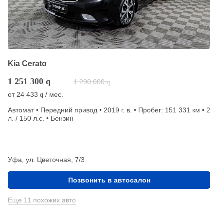
Kia Cerato
1 251 300
q
1 290 000
q
от
24 433
/ мес.
q
Автомат • Передний привод • 2019 г. в. • Пробег: 151 331 км • 2
л. / 150 л.с. • Бензин
Уфа, ул. Цветочная, 7/3
Позвонить в автосалон
Еще 11 похожих авто