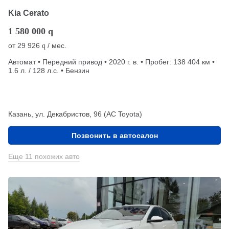
Kia Cerato
1 580 000
q
от
29 926
/ мес.
q
Автомат • Передний привод • 2020 г. в. • Пробег: 138 404 км •
1.6 л. / 128 л.с. • Бензин
Казань, ул. Декабристов, 96 (АС Toyota)
Позвонить в автосалон
Еще 11 похожих авто