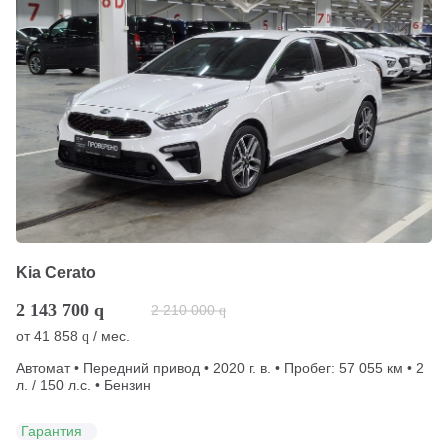
Kia Cerato
2 143 700
q
2 210 000
q
от
41 858
/ мес.
q
Автомат • Передний привод • 2020 г. в. • Пробег: 57 055 км • 2
л. / 150 л.с. • Бензин
Гарантия