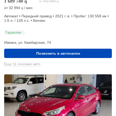
1 689 740
q
1 742 000
q
от
32 994
/ мес.
q
Автомат • Передний привод • 2021 г. в. • Пробег: 130 558 км •
1.6 л. / 128 л.с. • Бензин
Гарантия
Ижевск, ул. Камбарская, 74
Позвонить в автосалон
Еще 11 похожих авто