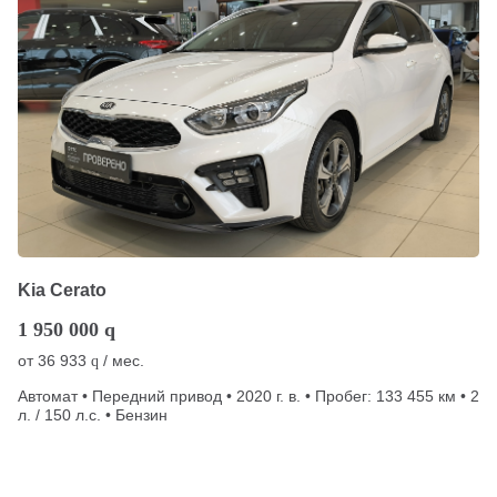
Kia Cerato
1 950 000
q
от
36 933
/ мес.
q
Автомат • Передний привод • 2020 г. в. • Пробег: 133 455 км • 2
л. / 150 л.с. • Бензин