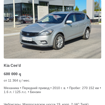
Kia Cee'd
600 000
q
от
11 364
/ мес.
q
Механика • Передний привод • 2010 г. в. • Пробег: 270 152 км •
1.6 л. / 125 л.с. • Бензин
Чебоксары, Марпосадское шоссе 19, корп. 2 (АС Tank)