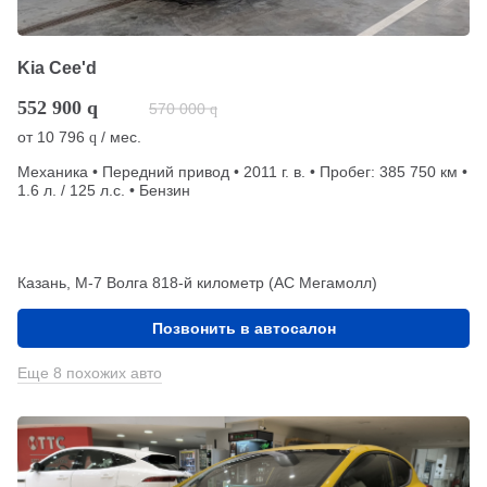
Kia Cee'd
552 900
q
570 000
q
от
10 796
/ мес.
q
Механика • Передний привод • 2011 г. в. • Пробег: 385 750 км •
1.6 л. / 125 л.с. • Бензин
Казань, М-7 Волга 818-й километр (АС Мегамолл)
Позвонить в автосалон
Еще 8 похожих авто