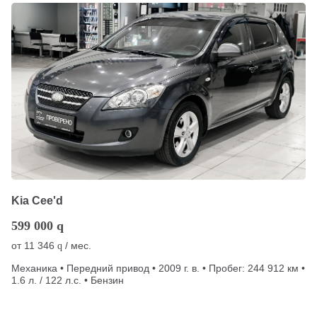
Kia Cee'd
599 000
q
от
11 346
/ мес.
q
Механика • Передний привод • 2009 г. в. • Пробег: 244 912 км •
1.6 л. / 122 л.с. • Бензин