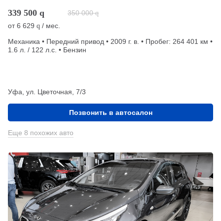
339 500
q
350 000
q
от
6 629
/ мес.
q
Механика • Передний привод • 2009 г. в. • Пробег: 264 401 км •
1.6 л. / 122 л.с. • Бензин
Уфа, ул. Цветочная, 7/3
Позвонить в автосалон
Еще 8 похожих авто