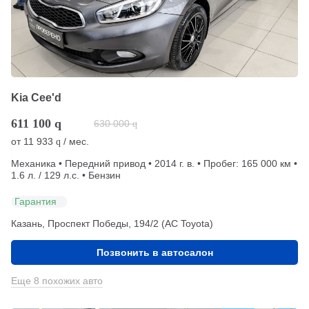
Kia Cee'd
611 100
q
630 000
q
от
11 933
/ мес.
q
Механика • Передний привод • 2014 г. в. • Пробег: 165 000 км •
1.6 л. / 129 л.с. • Бензин
Гарантия
Казань, Проспект Победы, 194/2 (АС Toyota)
Позвонить в автосалон
Еще 8 похожих авто