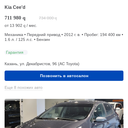
Kia Cee'd
711 980
q
734 000
q
от
13 902
/ мес.
q
Механика • Передний привод • 2012 г. в. • Пробег: 194 400 км •
1.6 л. / 125 л.с. • Бензин
Гарантия
Казань, ул. Декабристов, 96 (АС Toyota)
Позвонить в автосалон
Еще 8 похожих авто