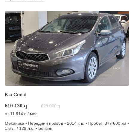
Kia Cee'd
610 130
q
629 000
q
от
11 914
/ мес.
q
Механика • Передний привод • 2014 г. в. • Пробег: 377 600 км •
1.6 л. / 129 л.с. • Бензин