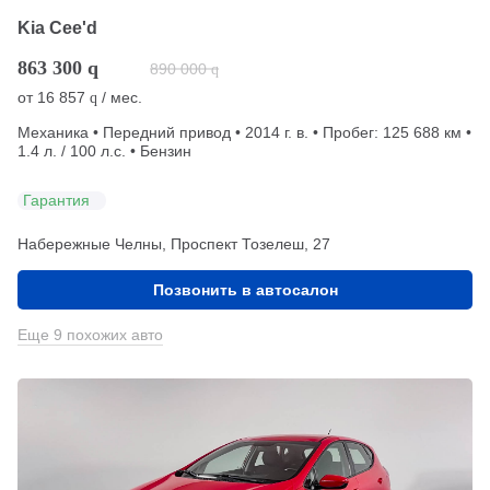
Kia Cee'd
863 300
q
890 000
q
от
16 857
/ мес.
q
Механика • Передний привод • 2014 г. в. • Пробег: 125 688 км •
1.4 л. / 100 л.с. • Бензин
Гарантия
Набережные Челны, Проспект Тозелеш, 27
Позвонить в автосалон
Еще 9 похожих авто