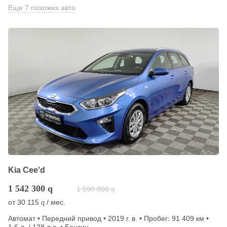
Еще 7 похожих авто
Kia Cee'd
1 542 300
q
1 590 000
q
от
30 115
/ мес.
q
Автомат • Передний привод • 2019 г. в. • Пробег: 91 409 км •
1.6 л. / 128 л.с. • Бензин