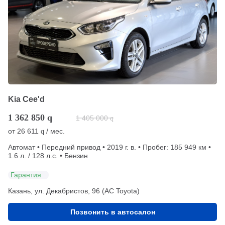
Kia Cee'd
1 362 850
q
1 405 000
q
от
26 611
/ мес.
q
Автомат • Передний привод • 2019 г. в. • Пробег: 185 949 км •
1.6 л. / 128 л.с. • Бензин
Гарантия
Казань, ул. Декабристов, 96 (АС Toyota)
Позвонить в автосалон