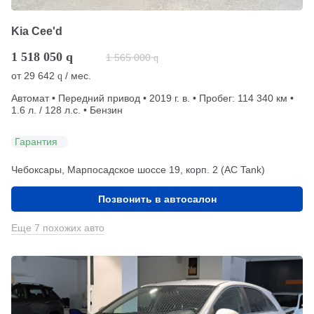
Kia Cee'd
1 518 050
q
1 565 000
q
от
29 642
/ мес.
q
Автомат • Передний привод • 2019 г. в. • Пробег: 114 340 км •
1.6 л. / 128 л.с. • Бензин
Гарантия
Чебоксары, Марпосадское шоссе 19, корп. 2 (АС Tank)
Позвонить в автосалон
Еще 7 похожих авто