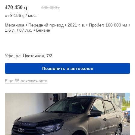
470 450
q
485 000
q
от
9 186
/ мес.
q
Механика • Передний привод • 2021 г. в. • Пробег: 160 000 км •
1.6 л. / 87 л.с. • Бензин
Уфа, ул. Цветочная, 7/3
Позвонить в автосалон
Еще 55 похожих авто