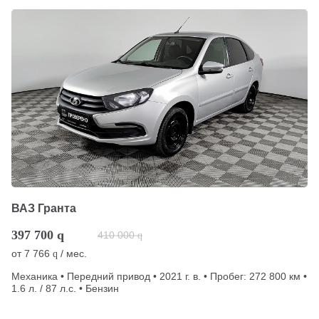
ВАЗ Гранта
397 700
q
410 000
q
от
7 766
/ мес.
q
Механика • Передний привод • 2021 г. в. • Пробег: 272 800 км •
1.6 л. / 87 л.с. • Бензин