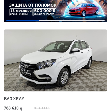
ВАЗ XRAY
788 610
q
813 000
q