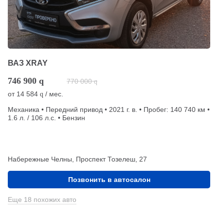
ВАЗ XRAY
746 900
q
770 000
q
от
14 584
/ мес.
q
Механика • Передний привод • 2021 г. в. • Пробег: 140 740 км •
1.6 л. / 106 л.с. • Бензин
Набережные Челны, Проспект Тозелеш, 27
Позвонить в автосалон
Еще 18 похожих авто