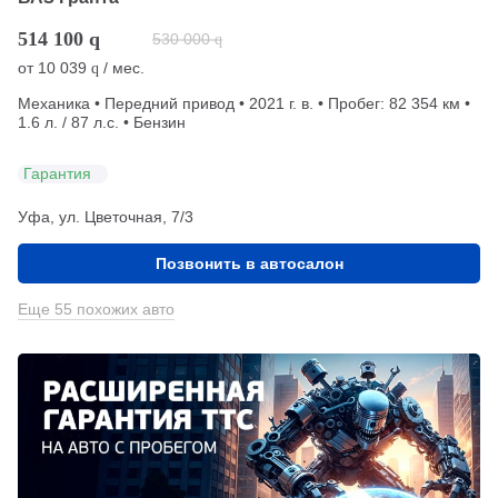
514 100
q
530 000
q
от
10 039
/ мес.
q
Механика • Передний привод • 2021 г. в. • Пробег: 82 354 км •
1.6 л. / 87 л.с. • Бензин
Гарантия
Уфа, ул. Цветочная, 7/3
Позвонить в автосалон
Еще 55 похожих авто