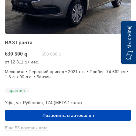
Мы on-line)
ВАЗ Гранта
630 500
q
650 000
q
от
12 311
/ мес.
q
Механика • Передний привод • 2021 г. в. • Пробег: 74 562 км •
1.6 л. / 90 л.с. • Бензин
Гарантия
Уфа, ул. Рубежная, 174 (МЕГА 1 этаж)
Позвонить в автосалон
Еще 55 похожих авто