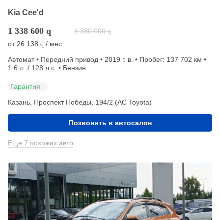
Kia Cee'd
1 338 600
q
1 380 000
q
от
26 138
/ мес.
q
Автомат • Передний привод • 2019 г. в. • Пробег: 137 702 км •
1.6 л. / 128 л.с. • Бензин
Гарантия
Казань, Проспект Победы, 194/2 (АС Toyota)
Позвонить в автосалон
Еще 7 похожих авто