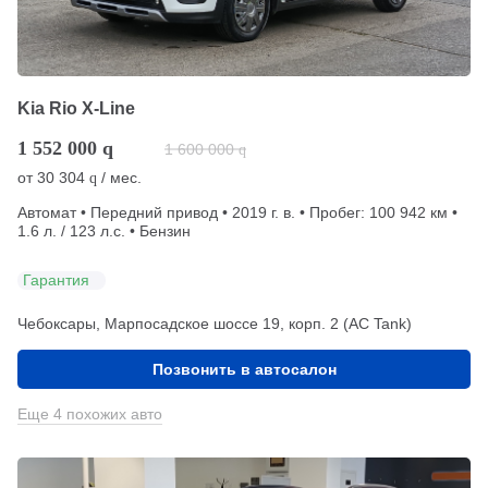
Kia Rio X-Line
1 552 000
q
1 600 000
q
от
30 304
/ мес.
q
Автомат • Передний привод • 2019 г. в. • Пробег: 100 942 км •
1.6 л. / 123 л.с. • Бензин
Гарантия
Чебоксары, Марпосадское шоссе 19, корп. 2 (АС Tank)
Позвонить в автосалон
Еще 4 похожих авто