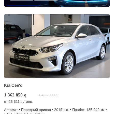
Kia Cee'd
1 362 850
q
1 405 000
q
от
26 611
/ мес.
q
Автомат • Передний привод • 2019 г. в. • Пробег: 185 949 км •