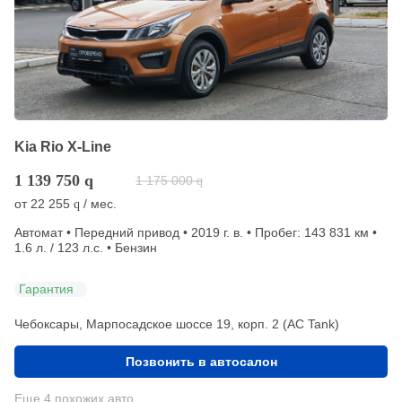
Kia Rio X-Line
1 139 750
q
1 175 000
q
от
22 255
/ мес.
q
Автомат • Передний привод • 2019 г. в. • Пробег: 143 831 км •
1.6 л. / 123 л.с. • Бензин
Гарантия
Чебоксары, Марпосадское шоссе 19, корп. 2 (АС Tank)
Позвонить в автосалон
Еще 4 похожих авто