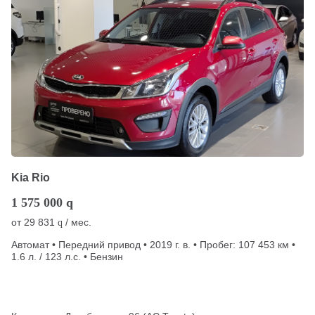
Kia Rio
1 575 000
q
от
29 831
/ мес.
q
Автомат • Передний привод • 2019 г. в. • Пробег: 107 453 км •
1.6 л. / 123 л.с. • Бензин