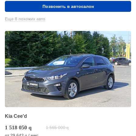
Позвонить в автосалон
Еще 8 похожих авто
Kia Cee'd
1 518 050
q
1 565 000
q
от
29 642
/ мес.
q