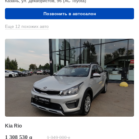
Казань, ул. Декабристов, 96 (АС Toyota)
Позвонить в автосалон
Еще 12 похожих авто
Kia Rio
1 308 530
q
1 349 000
q