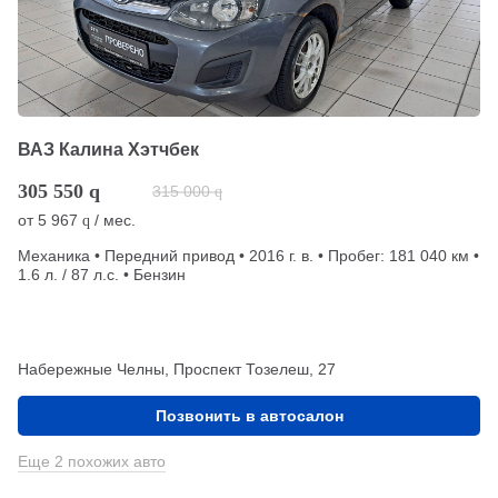
ВАЗ Калина Хэтчбек
305 550
q
315 000
q
от
5 967
/ мес.
q
Механика • Передний привод • 2016 г. в. • Пробег: 181 040 км •
1.6 л. / 87 л.с. • Бензин
Набережные Челны, Проспект Тозелеш, 27
Позвонить в автосалон
Еще 2 похожих авто