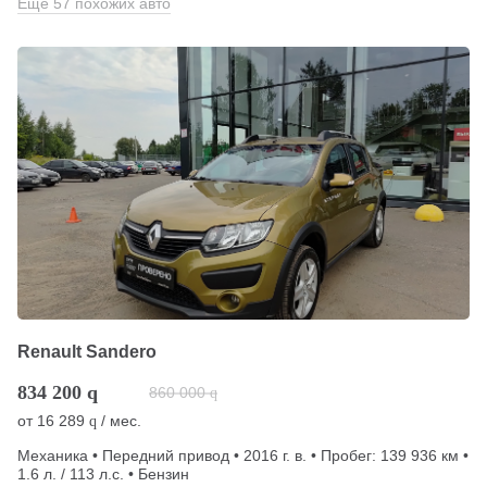
Еще 57 похожих авто
Renault Sandero
834 200
q
860 000
q
от
16 289
/ мес.
q
Механика • Передний привод • 2016 г. в. • Пробег: 139 936 км •
1.6 л. / 113 л.с. • Бензин