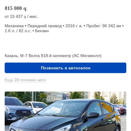
815 000
q
от
15 437
/ мес.
q
Механика • Передний привод • 2016 г. в. • Пробег: 96 342 км •
1.6 л. / 82 л.с. • Бензин
Казань, М-7 Волга 818-й километр (АС Мегамолл)
Позвонить в автосалон
Еще 28 похожих авто