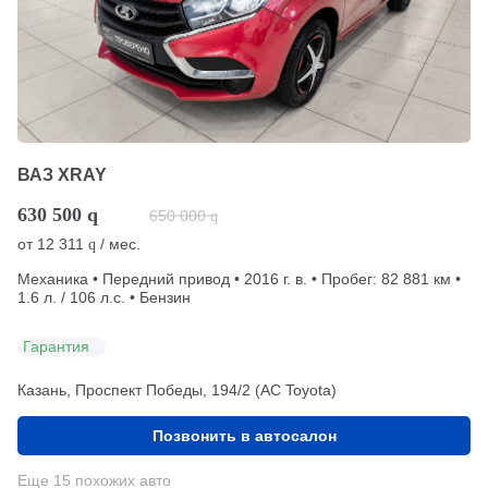
ВАЗ XRAY
630 500
q
650 000
q
от
12 311
/ мес.
q
Механика • Передний привод • 2016 г. в. • Пробег: 82 881 км •
1.6 л. / 106 л.с. • Бензин
Гарантия
Казань, Проспект Победы, 194/2 (АС Toyota)
Позвонить в автосалон
Еще 15 похожих авто