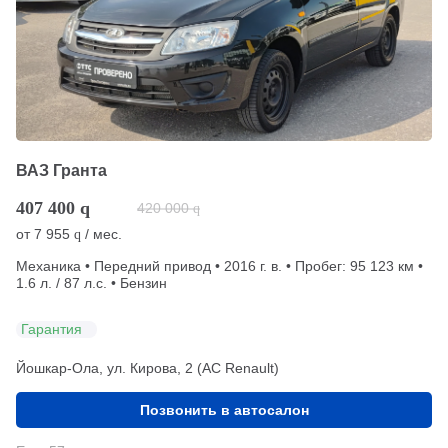
ВАЗ Гранта
407 400
q
420 000
q
от
7 955
/ мес.
q
Механика • Передний привод • 2016 г. в. • Пробег: 95 123 км •
1.6 л. / 87 л.с. • Бензин
Гарантия
Йошкар-Ола, ул. Кирова, 2 (АС Renault)
Позвонить в автосалон