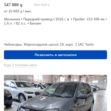
547 080
q
564 000
q
от
10 683
/ мес.
q
Механика • Передний привод • 2016 г. в. • Пробег: 212 496 км •
1.6 л. / 82 л.с. • Бензин
Чебоксары, Марпосадское шоссе 19, корп. 2 (АС Tank)
Позвонить в автосалон
Еще 2 похожих авто