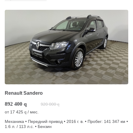
Renault Sandero
892 400
q
920 000
q
от
17 425
/ мес.
q
Механика • Передний привод • 2016 г. в. • Пробег: 141 347 км •
1.6 л. / 113 л.с. • Бензин