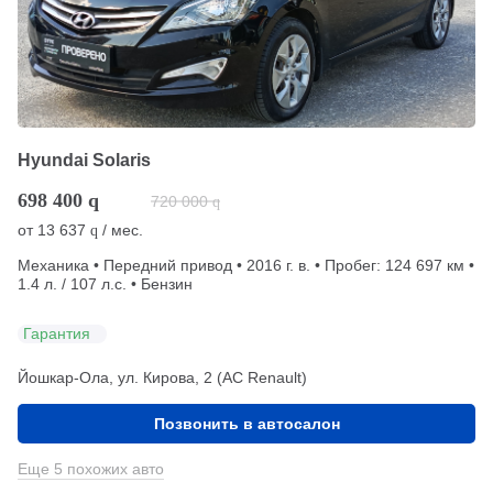
Hyundai Solaris
698 400
q
720 000
q
от
13 637
/ мес.
q
Механика • Передний привод • 2016 г. в. • Пробег: 124 697 км •
1.4 л. / 107 л.с. • Бензин
Гарантия
Йошкар-Ола, ул. Кирова, 2 (АС Renault)
Позвонить в автосалон
Еще 5 похожих авто