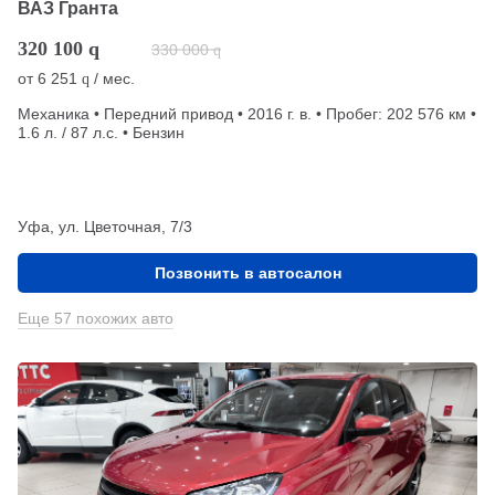
ВАЗ Гранта
320 100
q
330 000
q
от
6 251
/ мес.
q
Механика • Передний привод • 2016 г. в. • Пробег: 202 576 км •
1.6 л. / 87 л.с. • Бензин
Уфа, ул. Цветочная, 7/3
Позвонить в автосалон
Еще 57 похожих авто