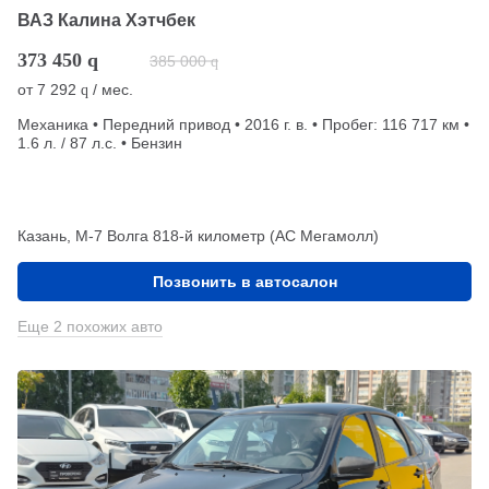
ВАЗ Калина Хэтчбек
373 450
q
385 000
q
от
7 292
/ мес.
q
Механика • Передний привод • 2016 г. в. • Пробег: 116 717 км •
1.6 л. / 87 л.с. • Бензин
Казань, М-7 Волга 818-й километр (АС Мегамолл)
Позвонить в автосалон
Еще 2 похожих авто