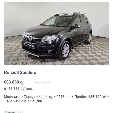
Renault Sandero
683 850
q
705 000
q
от
13 353
/ мес.
q
Механика • Передний привод • 2016 г. в. • Пробег: 185 192 км •
1.6 л. / 82 л.с. • Бензин
Гарантия