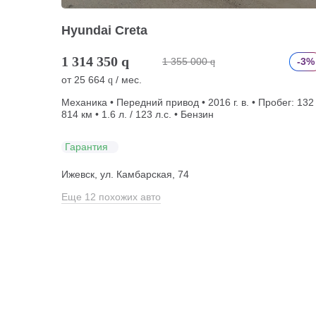
Hyundai Creta
1 314 350
q
1 355 000
-3%
q
от
25 664
/ мес.
q
Механика • Передний привод • 2016 г. в. • Пробег: 132
814 км • 1.6 л. / 123 л.с. • Бензин
Гарантия
Ижевск, ул. Камбарская, 74
Еще 12 похожих авто