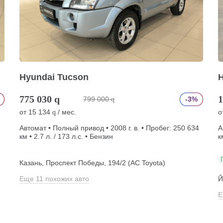
Hyundai Tucson
H
775 030
q
1
799 000
-3%
q
от
15 134
/ мес.
о
q
Автомат • Полный привод • 2008 г. в. • Пробег: 250 634
А
км • 2.7 л. / 173 л.с. • Бензин
к
Казань, Проспект Победы, 194/2 (АС Toyota)
Еще 11 похожих авто
Й
Е