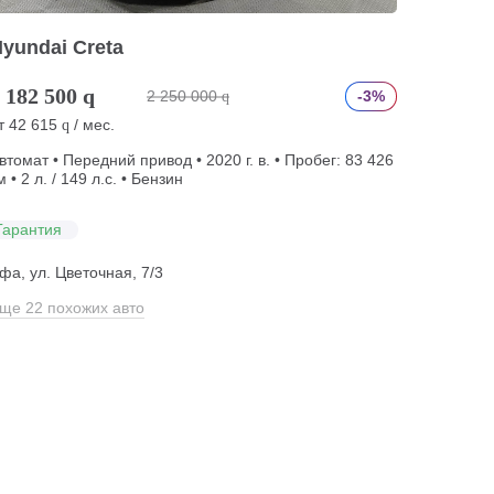
yundai Creta
 182 500
q
2 250 000
-3%
q
т
42 615
/ мес.
q
втомат • Передний привод • 2020 г. в. • Пробег: 83 426
м • 2 л. / 149 л.с. • Бензин
Гарантия
фа, ул. Цветочная, 7/3
ще 22 похожих авто