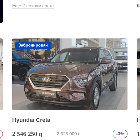
Еще 2 похожих авто
К
Забронирован
Hyundai Creta
H
2 546 250
q
1
2 625 000
-3%
q