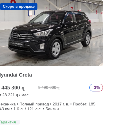
Скоро в продаже
yundai Creta
 445 300
q
1 490 000
-3%
q
т
28 221
/ мес.
q
еханика • Полный привод • 2017 г. в. • Пробег: 185
43 км • 1.6 л. / 121 л.с. • Бензин
Гарантия