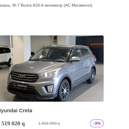
азань, М-7 Волга 818-й километр (АС Мегамолл)
yundai Creta
 519 020
q
1 566 000
-3%
q