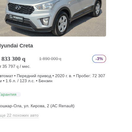
yundai Creta
 833 300
q
1 890 000
-3%
q
т
35 797
/ мес.
q
втомат • Передний привод • 2020 г. в. • Пробег: 72 307
м • 1.6 л. / 123 л.с. • Бензин
Гарантия
ошкар-Ола, ул. Кирова, 2 (АС Renault)
ще 22 похожих авто