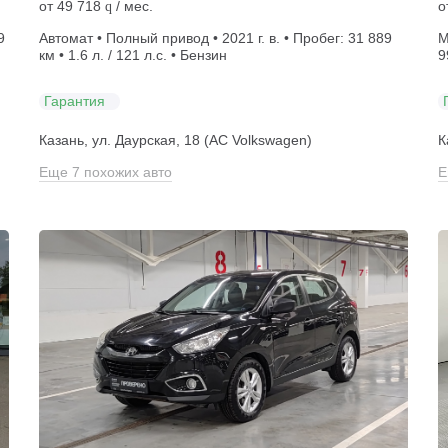
от
49 718
/ мес.
о
q
9
Автомат • Полный привод • 2021 г. в. • Пробег: 31 889
М
км • 1.6 л. / 121 л.с. • Бензин
9
Гарантия
Казань, ул. Даурская, 18 (АС Volkswagen)
К
Еще 7 похожих авто
Е