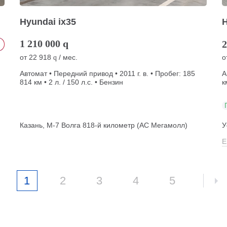
Hyundai ix35
H
1 210 000
q
2
от
22 918
/ мес.
о
q
Автомат • Передний привод • 2011 г. в. • Пробег: 185
А
814 км • 2 л. / 150 л.с. • Бензин
к
Казань, М-7 Волга 818-й километр (АС Мегамолл)
У
Е
1
2
3
4
5