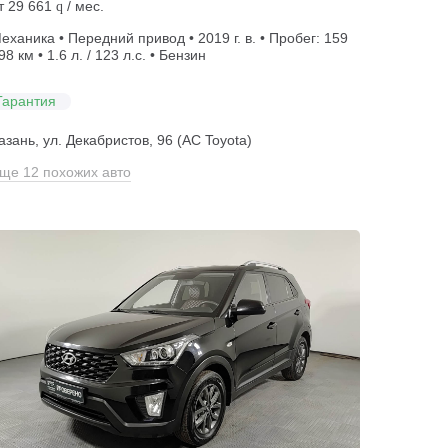
т
29 661
/ мес.
q
еханика • Передний привод • 2019 г. в. • Пробег: 159
98 км • 1.6 л. / 123 л.с. • Бензин
Гарантия
азань, ул. Декабристов, 96 (АС Toyota)
ще 12 похожих авто