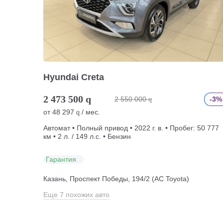
Hyundai Creta
2 473 500
q
2 550 000
-3%
q
от
48 297
/ мес.
q
Автомат • Полный привод • 2022 г. в. • Пробег: 50 777
км • 2 л. / 149 л.с. • Бензин
Гарантия
Казань, Проспект Победы, 194/2 (АС Toyota)
Еще 7 похожих авто