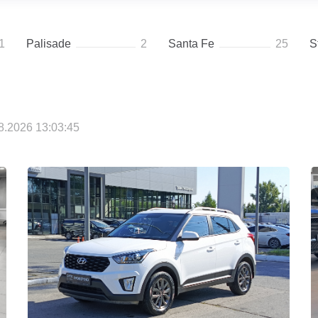
1
Palisade
2
Santa Fe
25
S
.2026 13:03:45