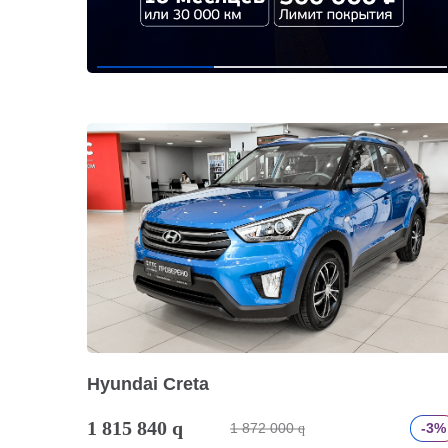
Hyundai Creta
1 815 840
q
1 872 000
-3%
q