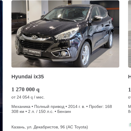
Hyundai ix35
H
1 270 000
q
1
от
24 054
/ мес.
о
q
Механика • Полный привод • 2014 г. в. • Пробег: 168
М
308 км • 2 л. / 150 л.с. • Бензин
8
Казань, ул. Декабристов, 96 (АС Toyota)