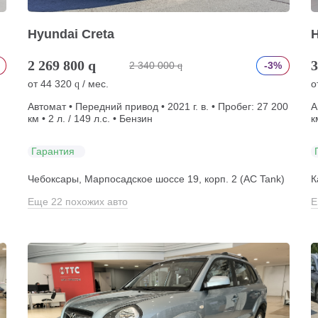
Hyundai Creta
2 269 800
q
3
2 340 000
-3%
q
от
44 320
/ мес.
о
q
Автомат • Передний привод • 2021 г. в. • Пробег: 27 200
А
км • 2 л. / 149 л.с. • Бензин
к
Гарантия
Чебоксары, Марпосадское шоссе 19, корп. 2 (АС Tank)
К
Еще 22 похожих авто
Е