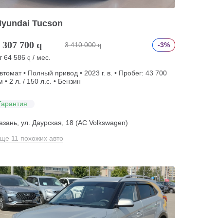
Hyundai Tucson
 307 700
q
3 410 000
-3%
q
т
64 586
/ мес.
q
втомат • Полный привод • 2023 г. в. • Пробег: 43 700
м • 2 л. / 150 л.с. • Бензин
Гарантия
азань, ул. Даурская, 18 (АС Volkswagen)
ще 11 похожих авто