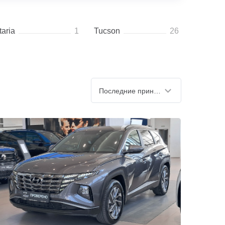
taria
1
Tucson
26
Последние принятые