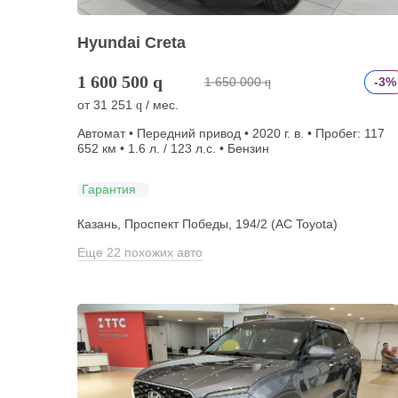
Hyundai Creta
1 600 500
q
1 650 000
-3%
q
от
31 251
/ мес.
q
Автомат • Передний привод • 2020 г. в. • Пробег: 117
652 км • 1.6 л. / 123 л.с. • Бензин
Гарантия
Казань, Проспект Победы, 194/2 (АС Toyota)
Еще 22 похожих авто