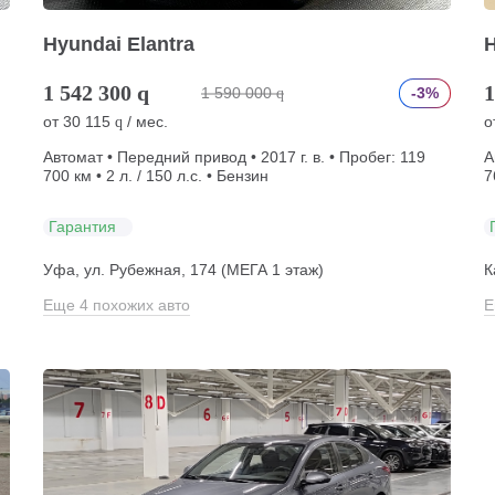
Hyundai Elantra
H
1 542 300
q
1
1 590 000
-3%
q
от
30 115
/ мес.
о
q
Автомат • Передний привод • 2017 г. в. • Пробег: 119
А
700 км • 2 л. / 150 л.с. • Бензин
7
Гарантия
Уфа, ул. Рубежная, 174 (МЕГА 1 этаж)
К
Еще 4 похожих авто
Е