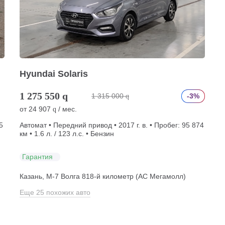
Hyundai Solaris
1 275 550
q
1 315 000
-3%
q
от
24 907
/ мес.
q
5
Автомат • Передний привод • 2017 г. в. • Пробег: 95 874
км • 1.6 л. / 123 л.с. • Бензин
Гарантия
Казань, М-7 Волга 818-й километр (АС Мегамолл)
Еще 25 похожих авто