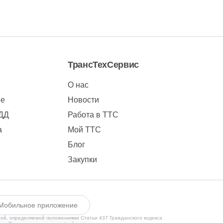
ТрансТехСервис
О нас
ие
Новости
БДД
Работа в ТТС
а
Мой ТТС
Блог
Закупки
Мобильное приложение
той, определяемой положениями Статьи 437 Гражданского кодекса