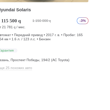
yundai Solaris
 115 500
q
1 150 000
-3%
q
т
21 781
/ мес.
q
втомат • Передний привод • 2017 г. в. • Пробег: 165
64 км • 1.6 л. / 123 л.с. • Бензин
Гарантия
азань, Проспект Победы, 194/2 (АС Toyota)
ще 25 похожих авто