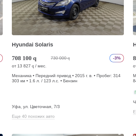
Hyundai Solaris
H
708 100
q
8
730 000
-3%
q
от
13 827
/ мес.
о
q
Механика • Передний привод • 2015 г. в. • Пробег: 314
М
303 км • 1.6 л. / 123 л.с. • Бензин
8
Ч
Уфа, ул. Цветочная, 7/3
Е
Еще 40 похожих авто