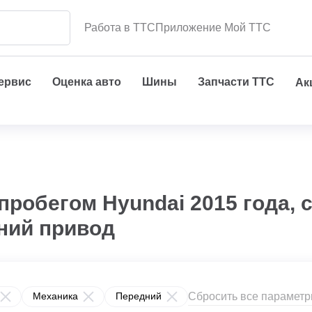
Работа в ТТС
Приложение Мой ТТС
сервис
Оценка авто
Шины
Запчасти ТТС
Ак
пробегом Hyundai 2015 года, 
дний привод
Сбросить все парамет
Механика
Передний