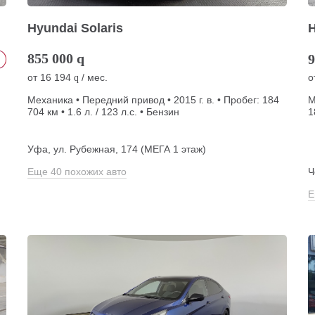
Hyundai Solaris
H
855 000
q
9
от
16 194
/ мес.
о
q
Механика • Передний привод • 2015 г. в. • Пробег: 184
М
704 км • 1.6 л. / 123 л.с. • Бензин
1
Уфа, ул. Рубежная, 174 (МЕГА 1 этаж)
Еще 40 похожих авто
Ч
Е