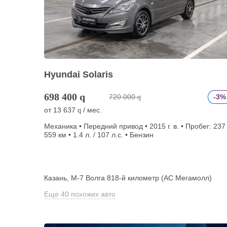
Hyundai Solaris
698 400
q
720 000
-3%
q
от
13 637
/ мес.
q
Механика • Передний привод • 2015 г. в. • Пробег: 237
559 км • 1.4 л. / 107 л.с. • Бензин
Казань, М-7 Волга 818-й километр (АС Мегамолл)
Еще 40 похожих авто