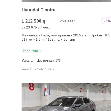
Hyundai Elantra
1 212 500
q
1 250 000
-3%
q
от
23 675
/ мес.
q
Механика • Передний привод • 2015 г. в. • Пробег: 105
517 км • 1.6 л. / 132 л.с. • Бензин
Гарантия
Уфа, ул. Цветочная, 7/3
Еще 7 похожих авто