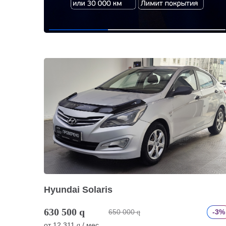
Hyundai Solaris
630 500
q
650 000
-3%
q
от
12 311
/ мес.
q