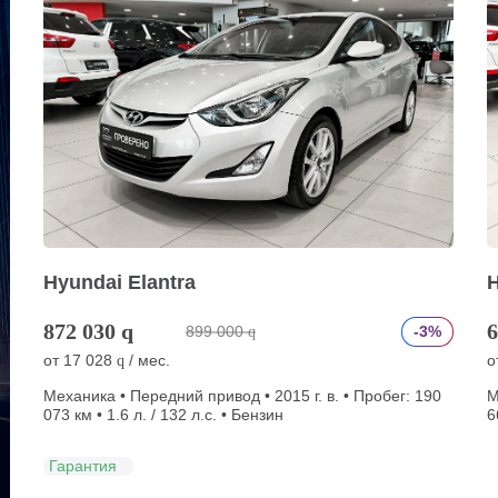
Hyundai Elantra
H
872 030
q
6
899 000
-3%
q
от
17 028
/ мес.
о
q
Механика • Передний привод • 2015 г. в. • Пробег: 190
М
073 км • 1.6 л. / 132 л.с. • Бензин
6
Гарантия