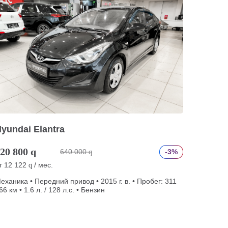
yundai Elantra
20 800
q
640 000
-3%
q
т
12 122
/ мес.
q
еханика • Передний привод • 2015 г. в. • Пробег: 311
66 км • 1.6 л. / 128 л.с. • Бензин