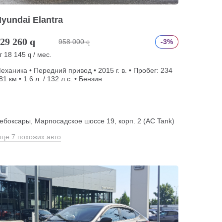
yundai Elantra
29 260
q
958 000
-3%
q
т
18 145
/ мес.
q
еханика • Передний привод • 2015 г. в. • Пробег: 234
81 км • 1.6 л. / 132 л.с. • Бензин
ебоксары, Марпосадское шоссе 19, корп. 2 (АС Tank)
ще 7 похожих авто