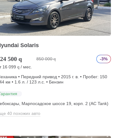
yundai Solaris
24 500
q
850 000
-3%
q
т
16 099
/ мес.
q
еханика • Передний привод • 2015 г. в. • Пробег: 150
44 км • 1.6 л. / 123 л.с. • Бензин
Гарантия
ебоксары, Марпосадское шоссе 19, корп. 2 (АС Tank)
ще 40 похожих авто