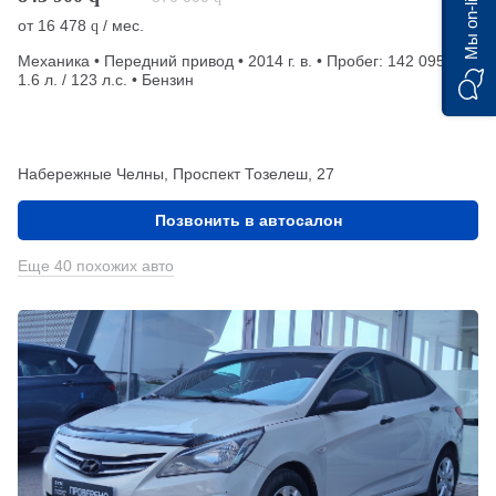
Мы on-line)
от
16 478
/ мес.
q
Механика • Передний привод • 2014 г. в. • Пробег: 142 095 км •
1.6 л. / 123 л.с. • Бензин
Набережные Челны, Проспект Тозелеш, 27
Позвонить в автосалон
Еще 40 похожих авто