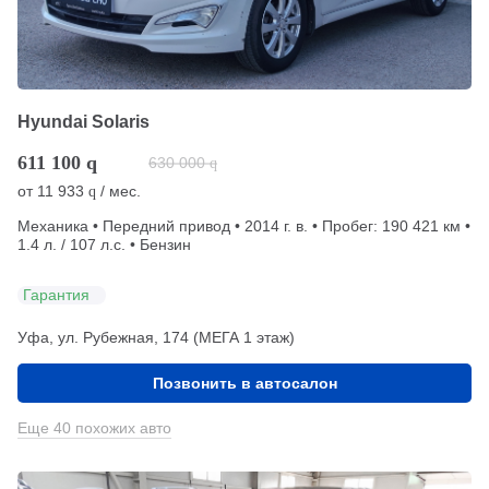
Hyundai Solaris
611 100
q
630 000
q
от
11 933
/ мес.
q
Механика • Передний привод • 2014 г. в. • Пробег: 190 421 км •
1.4 л. / 107 л.с. • Бензин
Гарантия
Уфа, ул. Рубежная, 174 (МЕГА 1 этаж)
Позвонить в автосалон
Еще 40 похожих авто