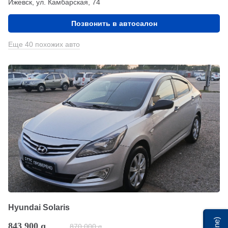
Ижевск, ул. Камбарская, 74
Позвонить в автосалон
Еще 40 похожих авто
Hyundai Solaris
843 900
q
870 000
q