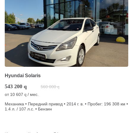
Hyundai Solaris
543 200
q
560 000
q
от
10 607
/ мес.
q
Механика • Передний привод • 2014 г. в. • Пробег: 196 308 км •
1.4 л. / 107 л.с. • Бензин