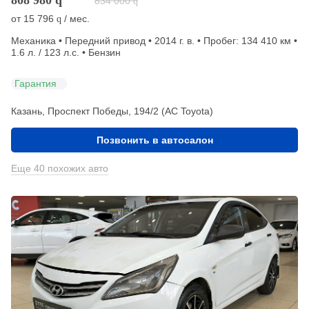
808 980
q
834 000
q
от
15 796
/ мес.
q
Механика • Передний привод • 2014 г. в. • Пробег: 134 410 км •
1.6 л. / 123 л.с. • Бензин
Гарантия
Казань, Проспект Победы, 194/2 (АС Toyota)
Позвонить в автосалон
Еще 40 похожих авто