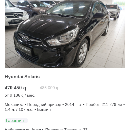
Hyundai Solaris
470 450
q
485 000
q
от
9 186
/ мес.
q
Механика • Передний привод • 2014 г. в. • Пробег: 211 279 км •
1.4 л. / 107 л.с. • Бензин
Гарантия
Набережные Челны, Проспект Тозелеш, 27