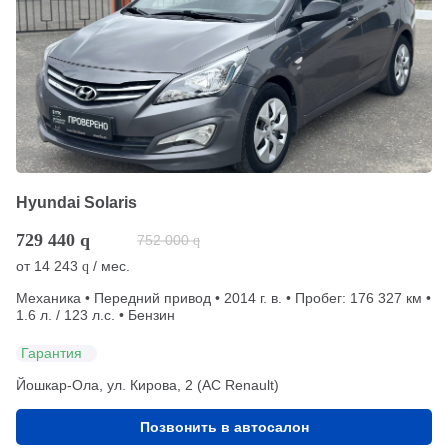
Hyundai Solaris
729 440
q
752 000
q
от
14 243
/ мес.
q
Механика • Передний привод • 2014 г. в. • Пробег: 176 327 км •
1.6 л. / 123 л.с. • Бензин
Гарантия
Йошкар-Ола, ул. Кирова, 2 (АС Renault)
Позвонить в автосалон