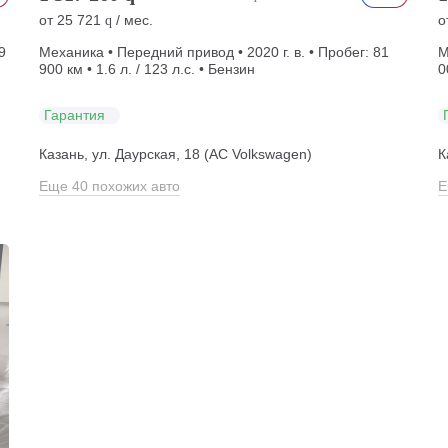
от
25 721
/ мес.
о
q
9
Механика • Передний привод • 2020 г. в. • Пробег: 81
М
900 км • 1.6 л. / 123 л.с. • Бензин
0
Гарантия
Казань, ул. Даурская, 18 (АС Volkswagen)
К
Еще 40 похожих авто
Е