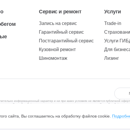
то
Сервис и ремонт
Услуги
Запись на сервис
Trade-in
обегом
Гарантийный сервис
Страхован
вые
Постгарантийный сервис
Услуги ГИ
Кузовной ремонт
Для бизнес
Шиномонтаж
Лизинг
чительно информационный характер и ни при каких условиях не является публичной офер
рритории Российской Федерации в соответствии с законодательством Российской Федерац
ения субъектов находящихся за пределами Российской Федерации, не ведется. С полити
, Чулман пр-кт, дом №111, помещение 23, +7 (8552)29-99-26, ОГРН 1051614160620, ИНН 
ого сайта, Вы соглашаетесь на обработку файлов cookie.
Подробн
обилей.