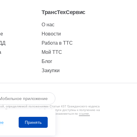
ТрансТехСервис
О нас
ие
Новости
БДД
Работа в ТТС
а
Мой ТТС
Блог
Закупки
Мобильное приложение
той, определяемой положениями Статьи 437 Гражданского кодекса
ии. Предлагаемые товары/работы/услуги доступны к получению на
кой конфиденциальности Вы можете ознакомиться по
ссылке.
1650131524
ее
Принять