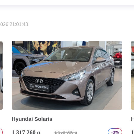
026 21:01:43
Hyundai Solaris
H
1 317 260
q
1
1 358 000
-3%
q