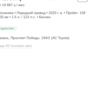
т
19 887
/ мес.
q
еханика • Передний привод • 2020 г. в. • Пробег: 158
00 км • 1.6 л. / 123 л.с. • Бензин
Гарантия
азань, Проспект Победы, 194/2 (АС Toyota)
ще 40 похожих авто