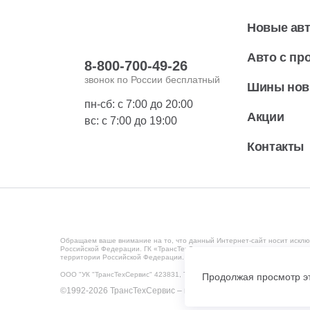
Новые ав
Авто с пр
8-800-700-49-26
звонок по России бесплатный
Шины но
пн-сб: с 7:00 до 20:00
Акции
вс: с 7:00 до 19:00
Контакты
Обращаем ваше внимание на то, что данный Интернет-сайт носит исклю
Российской Федерации. ГК «ТрансТехСервис» ведет деятельность на те
территории Российской Федерации. Мониторинг потребительского повед
ООО "УК "ТрансТехСервис" 423831, Татарстан Респ, Набережные Челны г
Продолжая просмотр эт
©1992-2026 ТрансТехСервис – продажа и обслуживание автом