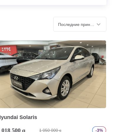
Последние принятые
yundai Solaris
 018 500
q
1 050 000
-3%
q