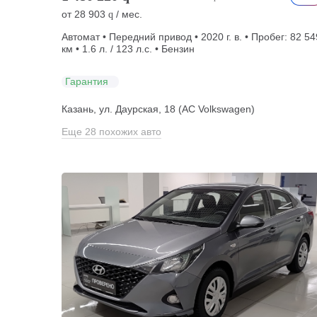
от
28 903
/ мес.
q
Автомат • Передний привод • 2020 г. в. • Пробег: 82 54
км • 1.6 л. / 123 л.с. • Бензин
Гарантия
Казань, ул. Даурская, 18 (АС Volkswagen)
Еще 28 похожих авто