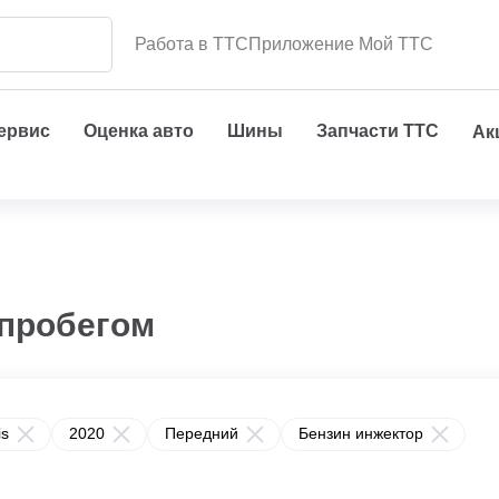
Работа в ТТС
Приложение Мой ТТС
сервис
Оценка авто
Шины
Запчасти ТТС
Ак
 пробегом
is
2020
Передний
Бензин инжектор