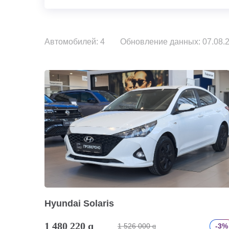
Автомобилей: 4
Обновление данных: 07.08.2
Hyundai Solaris
1 480 220
q
1 526 000
-3%
q