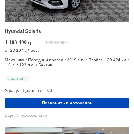
Hyundai Solaris
1 183 400
q
1 220 000
q
от
23 107
/ мес.
q
Механика • Передний привод • 2019 г. в. • Пробег: 139 424 км •
1.6 л. / 123 л.с. • Бензин
Гарантия
Уфа, ул. Цветочная, 7/3
Позвонить в автосалон
Еще 43 похожих авто