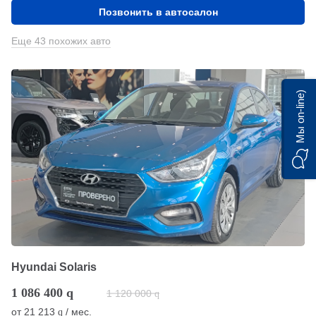
Позвонить в автосалон
Еще 43 похожих авто
Мы on-line)
Hyundai Solaris
1 086 400
q
1 120 000
q
от
21 213
/ мес.
q