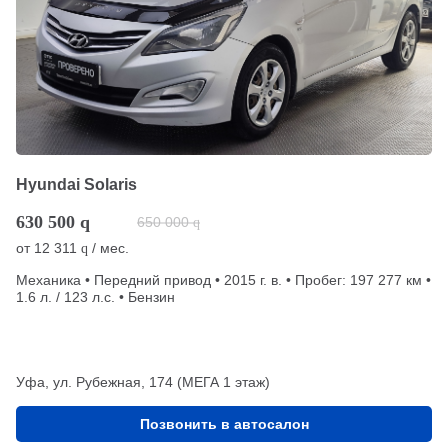
Hyundai Solaris
630 500
q
650 000
q
от
12 311
/ мес.
q
Механика • Передний привод • 2015 г. в. • Пробег: 197 277 км •
1.6 л. / 123 л.с. • Бензин
Уфа, ул. Рубежная, 174 (МЕГА 1 этаж)
Позвонить в автосалон