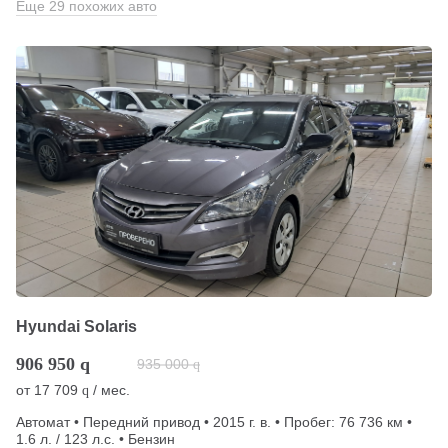
Еще 29 похожих авто
Hyundai Solaris
906 950
q
935 000
q
от
17 709
/ мес.
q
Автомат • Передний привод • 2015 г. в. • Пробег: 76 736 км •
1.6 л. / 123 л.с. • Бензин