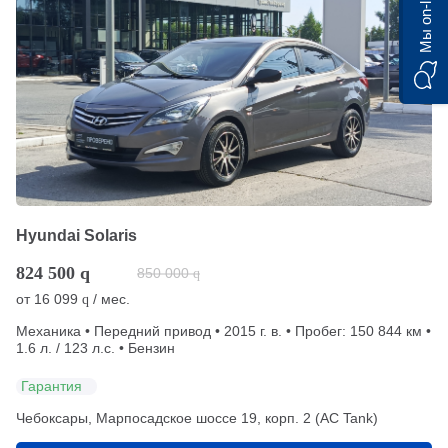
Мы on-line)
Hyundai Solaris
824 500
q
850 000
q
от
16 099
/ мес.
q
Механика • Передний привод • 2015 г. в. • Пробег: 150 844 км •
1.6 л. / 123 л.с. • Бензин
Гарантия
Чебоксары, Марпосадское шоссе 19, корп. 2 (АС Tank)