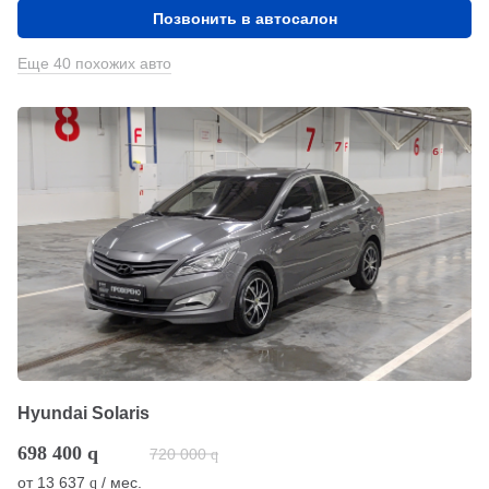
Позвонить в автосалон
Еще 40 похожих авто
Hyundai Solaris
698 400
q
720 000
q
от
13 637
/ мес.
q