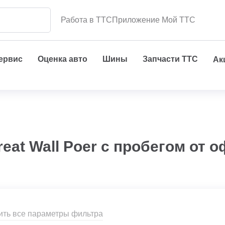
Работа в ТТС
Приложение Мой ТТС
сервис
Оценка авто
Шины
Запчасти ТТС
Ак
eat Wall Poer с пробегом от 
ить все параметры фильтра