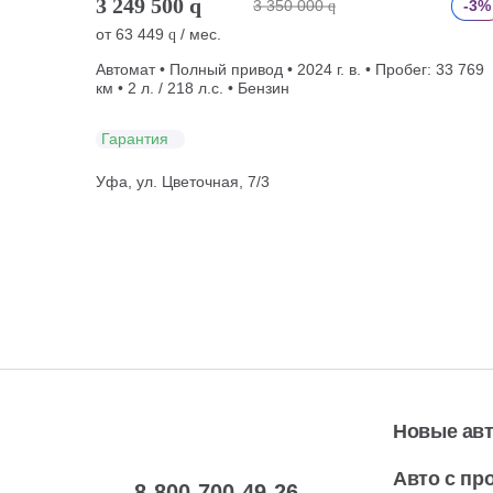
3 249 500
q
3 350 000
-3%
q
от
63 449
/ мес.
q
Автомат • Полный привод • 2024 г. в. • Пробег: 33 769
км • 2 л. / 218 л.с. • Бензин
Гарантия
Уфа, ул. Цветочная, 7/3
Новые ав
Авто с пр
8-800-700-49-26