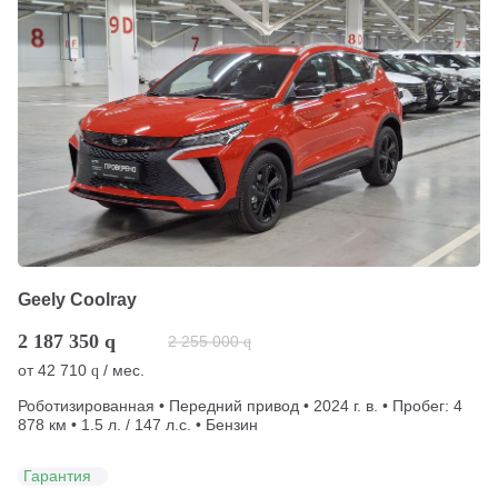
Geely Coolray
2 187 350
q
2 255 000
q
от
42 710
/ мес.
q
Роботизированная • Передний привод • 2024 г. в. • Пробег: 4
878 км • 1.5 л. / 147 л.с. • Бензин
Гарантия