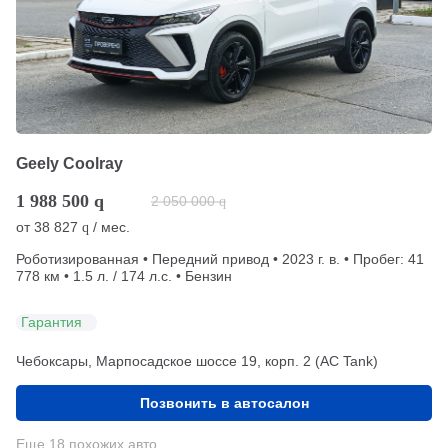
Geely Coolray
1 988 500
q
2 050 000
q
от
38 827
/ мес.
q
Роботизированная • Передний привод • 2023 г. в. • Пробег: 41
778 км • 1.5 л. / 174 л.с. • Бензин
Гарантия
Чебоксары, Марпосадское шоссе 19, корп. 2 (АС Tank)
Позвонить в автосалон
Еще 18 похожих авто