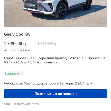
Geely Coolray
1 939 030
q
1 999 000
q
от
37 862
/ мес.
q
Роботизированная • Передний привод • 2023 г. в. • Пробег: 13
657 км • 1.5 л. / 174 л.с. • Бензин
Гарантия
Чебоксары, Марпосадское шоссе 19, корп. 2 (АС Tank)
Позвонить в автосалон
Еще 18 похожих авто