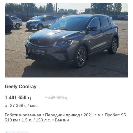
Geely Coolray
1 401 650
q
1 445 000
q
от
27 369
/ мес.
q
Роботизированная • Передний привод • 2021 г. в. • Пробег: 95
519 км • 1.5 л. / 150 л.с. • Бензин