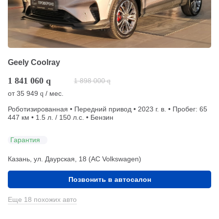
Geely Coolray
1 841 060
q
1 898 000
q
от
35 949
/ мес.
q
Роботизированная • Передний привод • 2023 г. в. • Пробег: 65
447 км • 1.5 л. / 150 л.с. • Бензин
Гарантия
Казань, ул. Даурская, 18 (АС Volkswagen)
Позвонить в автосалон
Еще 18 похожих авто