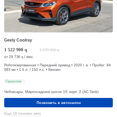
Geely Coolray
1 522 900
q
1 570 000
q
от
29 736
/ мес.
q
Роботизированная • Передний привод • 2020 г. в. • Пробег: 84
083 км • 1.5 л. / 150 л.с. • Бензин
Гарантия
Чебоксары, Марпосадское шоссе 19, корп. 2 (АС Tank)
Позвонить в автосалон
Еще 18 похожих авто