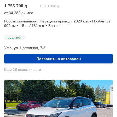
1 755 700
q
1 810 000
q
от
34 282
/ мес.
q
Роботизированная • Передний привод • 2023 г. в. • Пробег: 67
902 км • 1.5 л. / 181 л.с. • Бензин
Гарантия
Уфа, ул. Цветочная, 7/3
Позвонить в автосалон
Еще 18 похожих авто