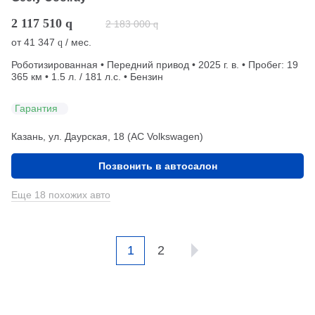
2 117 510
q
2 183 000
q
от
41 347
/ мес.
q
Роботизированная • Передний привод • 2025 г. в. • Пробег: 19
365 км • 1.5 л. / 181 л.с. • Бензин
Гарантия
Казань, ул. Даурская, 18 (АС Volkswagen)
Позвонить в автосалон
Еще 18 похожих авто
1
2