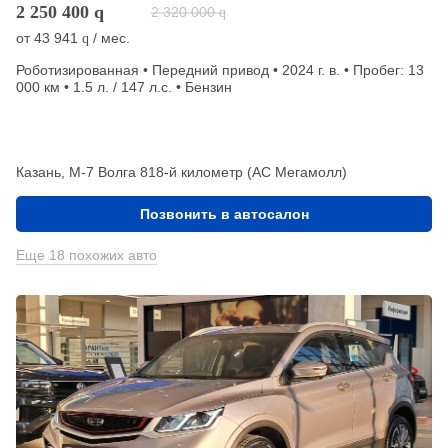
2 250 400
q
2 320 000
q
от
43 941
/ мес.
q
Роботизированная • Передний привод • 2024 г. в. • Пробег: 13
000 км • 1.5 л. / 147 л.с. • Бензин
Казань, М-7 Волга 818-й километр (АС Мегамолл)
Позвонить в автосалон
Еще 18 похожих авто