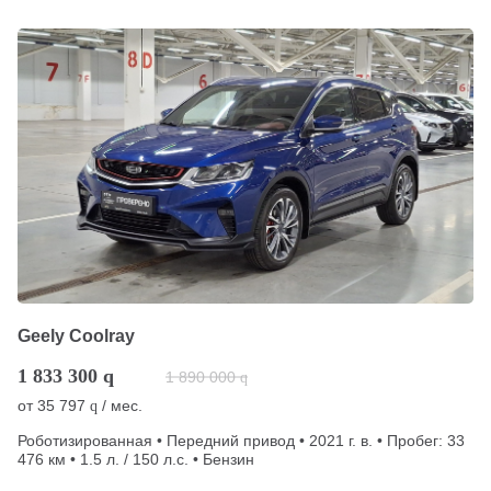
Geely Coolray
1 833 300
q
1 890 000
q
от
35 797
/ мес.
q
Роботизированная • Передний привод • 2021 г. в. • Пробег: 33
476 км • 1.5 л. / 150 л.с. • Бензин