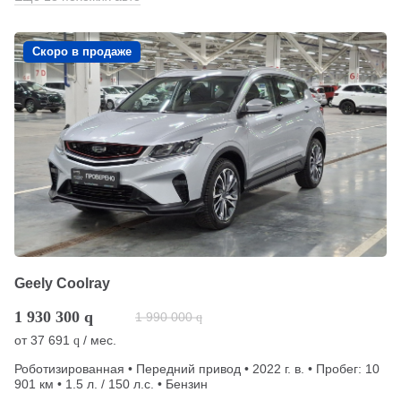
Скоро в продаже
Geely Coolray
1 930 300
q
1 990 000
q
от
37 691
/ мес.
q
Роботизированная • Передний привод • 2022 г. в. • Пробег: 10
901 км • 1.5 л. / 150 л.с. • Бензин