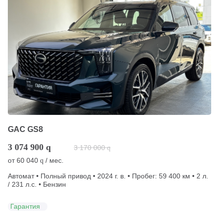
GAC GS8
3 074 900
q
3 170 000
q
от
60 040
/ мес.
q
Автомат • Полный привод • 2024 г. в. • Пробег: 59 400 км • 2 л.
/ 231 л.с. • Бензин
Гарантия