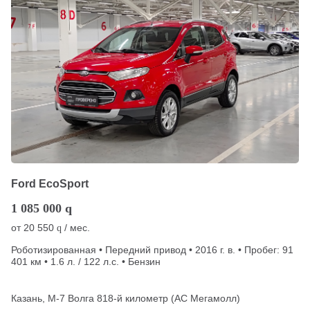
Ford EcoSport
1 085 000
q
от
20 550
/ мес.
q
Роботизированная • Передний привод • 2016 г. в. • Пробег: 91
401 км • 1.6 л. / 122 л.с. • Бензин
Казань, М-7 Волга 818-й километр (АС Мегамолл)