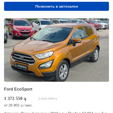
Позвонить в автосалон
Ford EcoSport
1 372 550
q
1 415 000
q
от
26 801
/ мес.
q