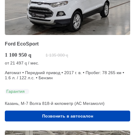
Ford EcoSport
1 100 950
q
1 135 000
q
от
21 497
/ мес.
q
Автомат • Передний привод • 2017 г. в. • Пробег: 78 265 км •
1.6 л. / 122 л.с. • Бензин
Гарантия
Казань, М-7 Волга 818-й километр (АС Мегамолл)
Позвонить в автосалон