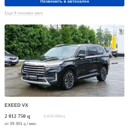
Позвонить в автосалон
Еще 8 похожих авто
EXEED VX
2 012 750
q
2 075 000
q
от
39 301
/ мес.
q