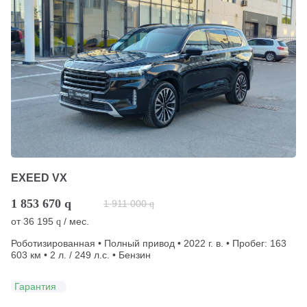
EXEED VX
1 853 670
q
1 911 000
q
от
36 195
/ мес.
q
Роботизированная • Полный привод • 2022 г. в. • Пробег: 163
603 км • 2 л. / 249 л.с. • Бензин
Гарантия