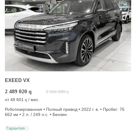
EXEED VX
2 489 020
q
2 566 000
q
от
48 601
/ мес.
q
Роботизированная • Полный привод • 2022 г. в. • Пробег: 76
662 км • 2 л. / 249 л.с. • Бензин
Гарантия