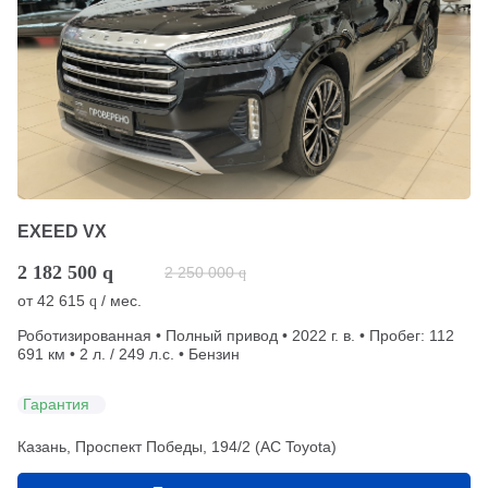
EXEED VX
2 182 500
q
2 250 000
q
от
42 615
/ мес.
q
Роботизированная • Полный привод • 2022 г. в. • Пробег: 112
691 км • 2 л. / 249 л.с. • Бензин
Гарантия
Казань, Проспект Победы, 194/2 (АС Toyota)