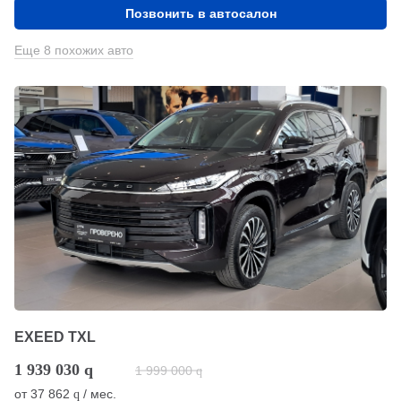
Позвонить в автосалон
Еще 8 похожих авто
EXEED TXL
1 939 030
q
1 999 000
q
от
37 862
/ мес.
q