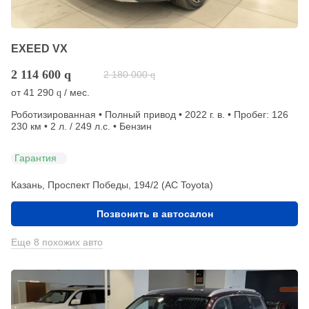
EXEED VX
2 114 600
q
2 180 000
q
от
41 290
/ мес.
q
Роботизированная • Полный привод • 2022 г. в. • Пробег: 126
230 км • 2 л. / 249 л.с. • Бензин
Гарантия
Казань, Проспект Победы, 194/2 (АС Toyota)
Позвонить в автосалон
Еще 8 похожих авто