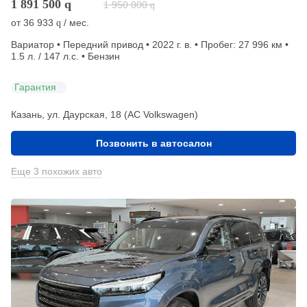
1 891 500
q
1 950 000
q
от
36 933
/ мес.
q
Вариатор • Передний привод • 2022 г. в. • Пробег: 27 996 км •
1.5 л. / 147 л.с. • Бензин
Гарантия
Казань, ул. Даурская, 18 (АС Volkswagen)
Позвонить в автосалон
Еще 3 похожих авто