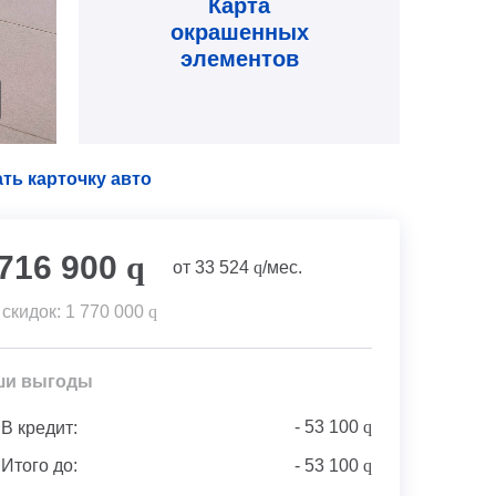
Карта
окрашенных
элементов
ть карточку авто
 716 900
q
от
33 524
q
/мес.
 скидок:
1 770 000
q
ши выгоды
-
53 100
q
В кредит:
Итого до:
-
53 100
q