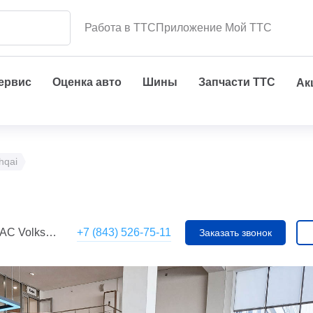
Работа в ТТС
Приложение Мой ТТС
сервис
Оценка авто
Шины
Запчасти ТТС
Ак
hqai
+7 (843) 526-75-11
Volkswagen)
Заказать звонок