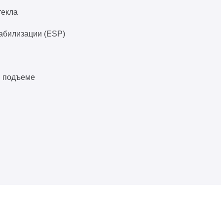
текла
абилизации (ESP)
и подъеме