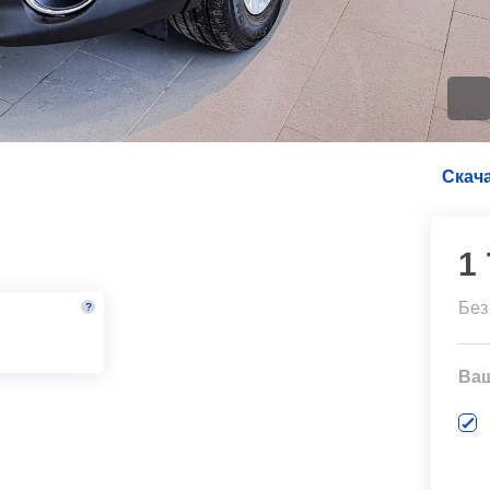
Скача
1
Без
?
м
Ва