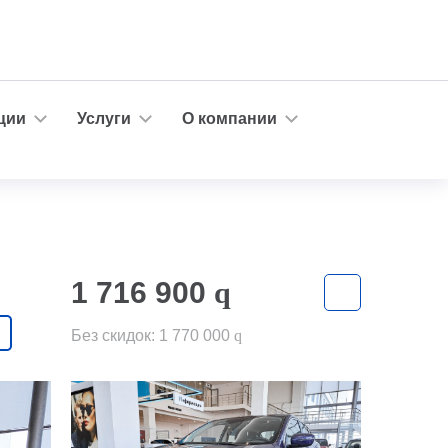
ции
Услуги
О компании
1 716 900
q
Без скидок:
1 770 000
q