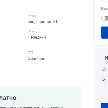
Вкл
внедорожник 5d
Передний
И
Оригинал
латно
дает полную защиту от технических