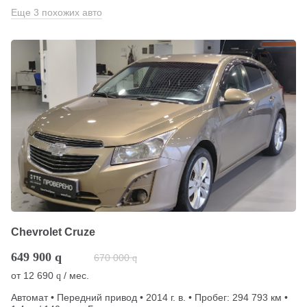
Еще 3 похожих авто
Chevrolet Cruze
649 900
q
670 000
q
от
12 690
/ мес.
q
Автомат • Передний привод • 2014 г. в. • Пробег: 294 793 км •