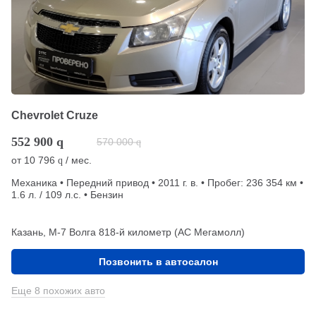
Chevrolet Cruze
552 900
q
570 000
q
от
10 796
/ мес.
q
Механика • Передний привод • 2011 г. в. • Пробег: 236 354 км •
1.6 л. / 109 л.с. • Бензин
Казань, М-7 Волга 818-й километр (АС Мегамолл)
Позвонить в автосалон
Еще 8 похожих авто