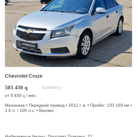
Chevrolet Cruze
503 430
q
519 000
q
от
9 830
/ мес.
q
Механика • Передний привод • 2012 г. в. • Пробег: 233 169 км •
1.6 л. / 109 л.с. • Бензин
Набережные Челны, Проспект Тозелеш, 27