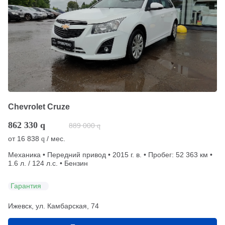
Chevrolet Cruze
862 330
q
889 000
q
от
16 838
/ мес.
q
Механика • Передний привод • 2015 г. в. • Пробег: 52 363 км •
1.6 л. / 124 л.с. • Бензин
Гарантия
Ижевск, ул. Камбарская, 74