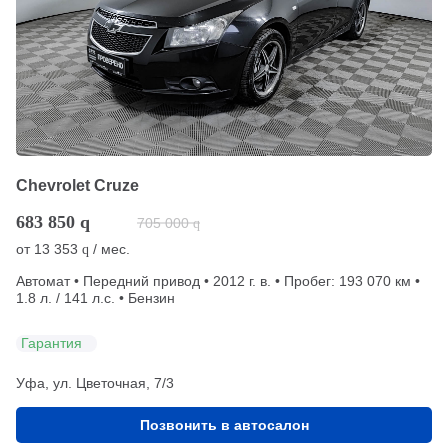
Chevrolet Cruze
683 850
q
705 000
q
от
13 353
/ мес.
q
Автомат • Передний привод • 2012 г. в. • Пробег: 193 070 км •
1.8 л. / 141 л.с. • Бензин
Гарантия
Уфа, ул. Цветочная, 7/3
Позвонить в автосалон