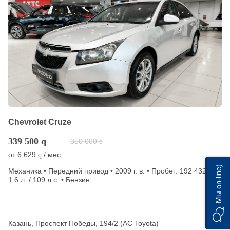
Chevrolet Cruze
339 500
q
350 000
q
от
6 629
/ мес.
q
Мы on-line)
Механика • Передний привод • 2009 г. в. • Пробег: 192 432 км •
1.6 л. / 109 л.с. • Бензин
Казань, Проспект Победы, 194/2 (АС Toyota)