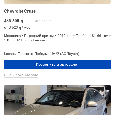
Chevrolet Cruze
436 500
q
450 000
q
от
8 523
/ мес.
q
Механика • Передний привод • 2012 г. в. • Пробег: 181 661 км •
1.8 л. / 141 л.с. • Бензин
Казань, Проспект Победы, 194/2 (АС Toyota)
Позвонить в автосалон
Еще 2 похожих авто