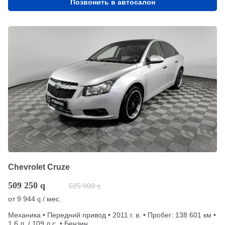
Позвонить в автосалон
Chevrolet Cruze
509 250
q
525 000
q
от
9 944
/ мес.
q
Механика • Передний привод • 2011 г. в. • Пробег: 138 601 км •
1.6 л. / 109 л.с. • Бензин