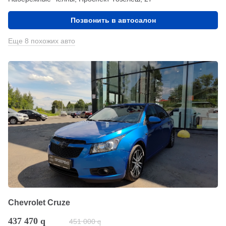
Позвонить в автосалон
Еще 8 похожих авто
Chevrolet Cruze
437 470
q
451 000
q