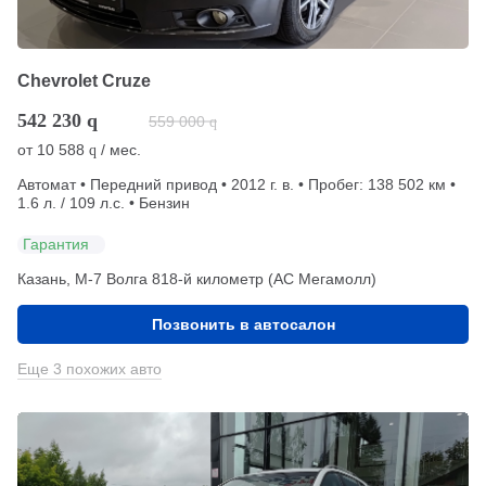
Chevrolet Cruze
542 230
q
559 000
q
от
10 588
/ мес.
q
Автомат • Передний привод • 2012 г. в. • Пробег: 138 502 км •
1.6 л. / 109 л.с. • Бензин
Гарантия
Казань, М-7 Волга 818-й километр (АС Мегамолл)
Позвонить в автосалон
Еще 3 похожих авто