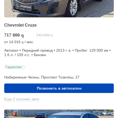
Chevrolet Cruze
717 800
q
740 000
q
от
14 016
/ мес.
q
Автомат • Передний привод • 2013 г. в. • Пробег: 129 000 км •
1.6 л. / 109 л.с. • Бензин
Гарантия
Набережные Челны, Проспект Тозелеш, 27
Позвонить в автосалон
Еще 2 похожих авто