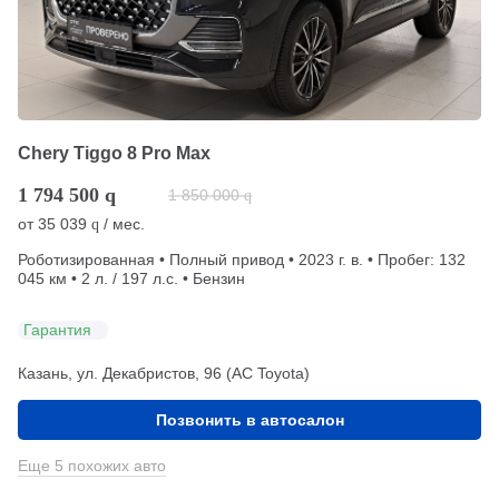
Chery Tiggo 8 Pro Max
1 794 500
q
1 850 000
q
от
35 039
/ мес.
q
Роботизированная • Полный привод • 2023 г. в. • Пробег: 132
045 км • 2 л. / 197 л.с. • Бензин
Гарантия
Казань, ул. Декабристов, 96 (АС Toyota)
Позвонить в автосалон
Еще 5 похожих авто