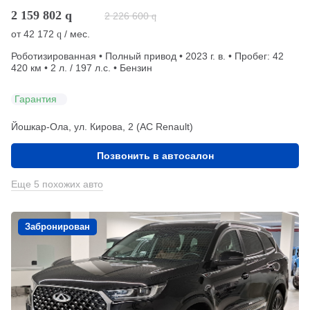
2 159 802
q
2 226 600
q
от
42 172
/ мес.
q
Роботизированная • Полный привод • 2023 г. в. • Пробег: 42
420 км • 2 л. / 197 л.с. • Бензин
Гарантия
Йошкар-Ола, ул. Кирова, 2 (АС Renault)
Позвонить в автосалон
Еще 5 похожих авто
Забронирован