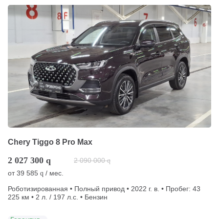
Chery Tiggo 8 Pro Max
2 027 300
q
2 090 000
q
от
39 585
/ мес.
q
Роботизированная • Полный привод • 2022 г. в. • Пробег: 43
225 км • 2 л. / 197 л.с. • Бензин