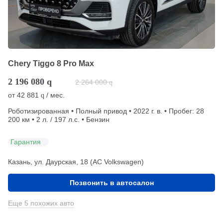
Chery Tiggo 8 Pro Max
2 196 080
q
2 264 000
q
от
42 881
/ мес.
q
Роботизированная • Полный привод • 2022 г. в. • Пробег: 28
200 км • 2 л. / 197 л.с. • Бензин
Гарантия
Казань, ул. Даурская, 18 (АС Volkswagen)
Позвонить в автосалон
Еще 5 похожих авто