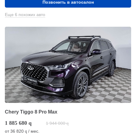
Позвонить в автосалон
Еще 6 похожих авто
Chery Tiggo 8 Pro Max
1 885 680
q
1 944 000
q
от
36 820
/ мес.
q