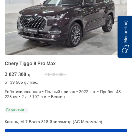
Мы on-line)
Chery Tiggo 8 Pro Max
2 027 300
q
2 090 000
q
от
39 585
/ мес.
q
Роботизированная • Полный привод • 2022 г. в. • Пробег: 43
225 км • 2 л. / 197 л.с. • Бензин
Гарантия
Казань, М-7 Волга 818-й километр (АС Мегамолл)