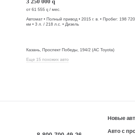
3 250 000
q
от
61 555
/ мес.
q
Автомат • Полный привод • 2015 г. в. • Пробег: 198 720
км • 3 л. / 218 л.с. • Дизель
Казань, Проспект Победы, 194/2 (АС Toyota)
Еще 15 похожих авто
Новые ав
Авто с пр
8-800-700-49-26