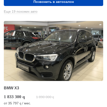
Позвонить в автосалон
Еще 19 похожих авто
BMW X3
1 833 300
q
1 890 000
q
от
35 797
/ мес.
q