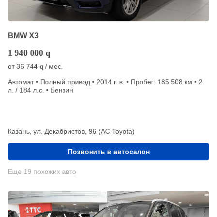
BMW X3
1 940 000
q
от
36 744
/ мес.
q
Автомат • Полный привод • 2014 г. в. • Пробег: 185 508 км • 2
л. / 184 л.с. • Бензин
Казань, ул. Декабристов, 96 (АС Toyota)
Позвонить в автосалон
Еще 19 похожих авто