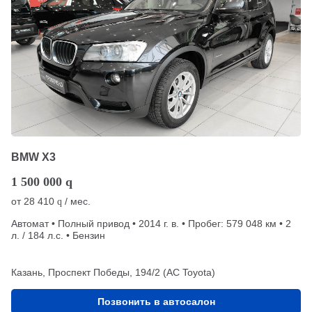
BMW X3
1 500 000
q
от
28 410
/ мес.
q
Автомат • Полный привод • 2014 г. в. • Пробег: 579 048 км • 2
л. / 184 л.с. • Бензин
Казань, Проспект Победы, 194/2 (АС Toyota)
Позвонить в автосалон